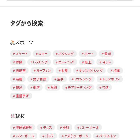
タグから検索
スポーツ
スケート
スキー
ボクシング
ボート
柔道
体操
レスリング
ローイング
陸上
ヨット
自転車
サーフィン
射撃
キックボクシング
相撲
端艇
女子相撲
空手
フェンシング
トランポリン
競泳
剣道
馬術
チアリーディング
弓道
重量挙げ
球技
準硬式野球
テニス
卓球
バレーボール
ハンドボール
ゴルフ
バスケットボール
バドミントン