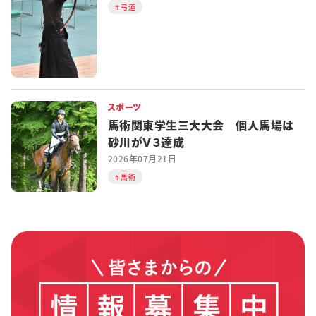
弓道
スポーツ
馬術関東学生三大大会 個人馬場は
砂川がＶ３達成
2026年07月21日
馬術