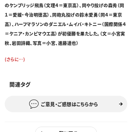
のケンブリッジ飛鳥（文理４＝東京高）、同やり投げの森秀（同
学生社会
１＝愛媛・今治明徳高）、同砲丸投げの鈴木愛勇（同４＝東京
特集・企画
高）、ハーフマラソンのダニエル・ムイバ・キトニー（国際関係４
＝ケニア・カンビマウエ高）が初優勝を果たした。（文＝小宮実
イベント
秋、岩田詩織、写真＝小宮、進藤達也）
購読
日大文芸賞
(さらに…)
学生記者募集
お問い合わせ
関連タグ
ご意見・ご感想はこちらから