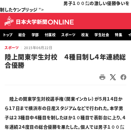
男子１００㍍の激しい優勝争いを
制したケンブリッジ
">
トップ
総合
学部
付属校
スポーツ
校友
学生社会
特集
イ
スポーツ
2015年06月22日
トップ
陸上関東学生対校 ４種目制し４年連続総
合優勝
総合
学部・大学院
付属校
陸上の関東学生対校選手権（関東インカレ）が５月１４日か
スポーツ
ら１７日まで横浜市の日産スタジアムなどで行われた。本学男
子は２３種目中４種目を制したほか１０種目で表彰台に上り、４
校友
年連続２４度目の総合優勝を果たした。個人では男子１００㍍