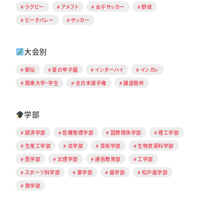
ラグビー
アメフト
女子サッカー
野球
ビーチバレー
サッカー
大会別
駅伝
夏の甲子園
インターハイ
インカレ
関東大学・学生
全日本選手権
講道館杯
学部
経済学部
危機管理学部
国際関係学部
理工学部
生産工学部
法学部
芸術学部
生物資源科学部
医学部
文理学部
通信教育部
工学部
スポーツ科学部
薬学部
歯学部
松戸歯学部
商学部