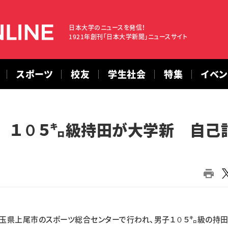
日本大学のニュースを発信！
1921年創刊「日本大学新聞」ニュースサイト
スポーツ
校友
学生社会
特集
イベ
 １０５㌔級持田が大学新 自己
覇
玉県上尾市のスポーツ総合センターで行われ、男子１０５㌔級の持