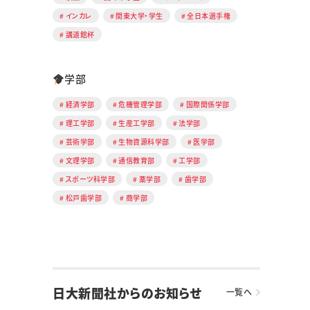
インカレ
関東大学・学生
全日本選手権
講道館杯
学部
経済学部
危機管理学部
国際関係学部
理工学部
生産工学部
法学部
芸術学部
生物資源科学部
医学部
文理学部
通信教育部
工学部
スポーツ科学部
薬学部
歯学部
松戸歯学部
商学部
日大新聞社からのお知らせ
一覧へ