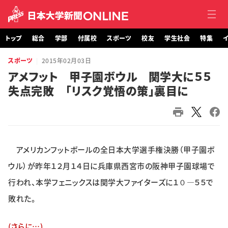
トップ
総合
学部
付属校
スポーツ
校友
学生社会
特集
イ
スポーツ
2015年02月03日
トップ
アメフット 甲子園ボウル 関学大に５５
失点完敗 「リスク覚悟の策」裏目に
総合
学部・大学院
付属校
アメリカンフットボールの全日本大学選手権決勝（甲子園ボ
スポーツ
ウル）が昨年１２月１４日に兵庫県西宮市の阪神甲子園球場で
行われ、本学フェニックスは関学大ファイターズに１０―５５で
校友
敗れた。
学生社会
(さらに…)