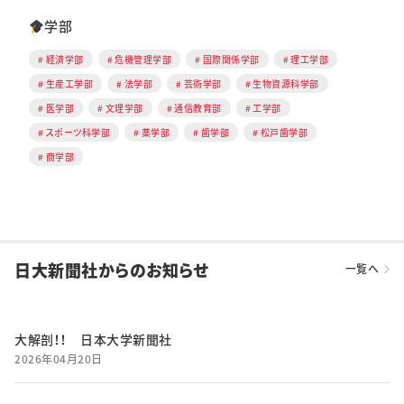
学部
経済学部
危機管理学部
国際関係学部
理工学部
生産工学部
法学部
芸術学部
生物資源科学部
医学部
文理学部
通信教育部
工学部
スポーツ科学部
薬学部
歯学部
松戸歯学部
商学部
日大新聞社からのお知らせ
一覧へ
大解剖！！ 日本大学新聞社
2026年04月20日