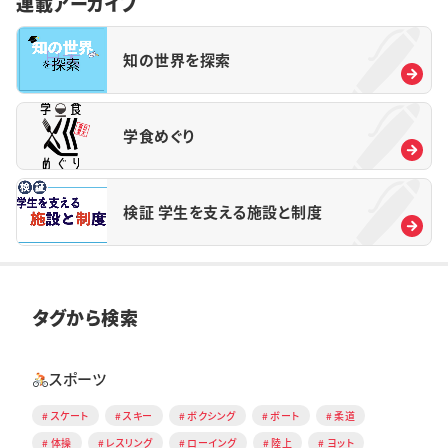
連載アーカイブ
知の世界を探索
学食めぐり
検証 学生を支える施設と制度
タグから検索
スポーツ
スケート
スキー
ボクシング
ボート
柔道
体操
レスリング
ローイング
陸上
ヨット