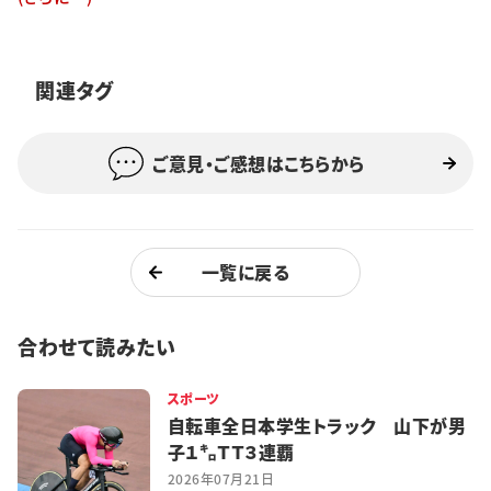
特集・企画
イベント
関連タグ
ご意見・ご感想はこちらから
購読
日大文芸賞
学生記者募集
お問い合わせ
一覧に戻る
合わせて読みたい
スポーツ
自転車全日本学生トラック 山下が男
子１㌔ＴＴ３連覇
2026年07月21日