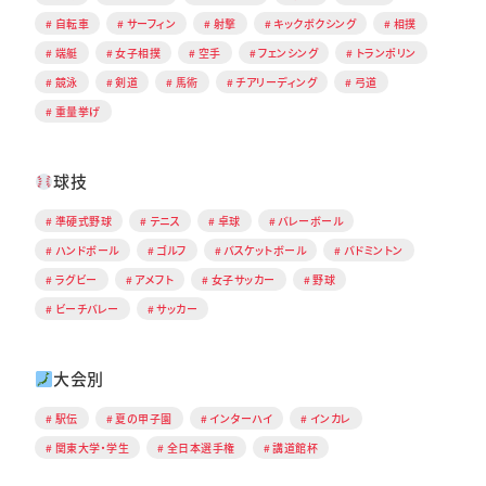
自転車
サーフィン
射撃
キックボクシング
相撲
端艇
女子相撲
空手
フェンシング
トランポリン
競泳
剣道
馬術
チアリーディング
弓道
重量挙げ
球技
準硬式野球
テニス
卓球
バレーボール
ハンドボール
ゴルフ
バスケットボール
バドミントン
ラグビー
アメフト
女子サッカー
野球
ビーチバレー
サッカー
大会別
駅伝
夏の甲子園
インターハイ
インカレ
関東大学・学生
全日本選手権
講道館杯