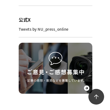
公式X
Tweets by NU_press_online