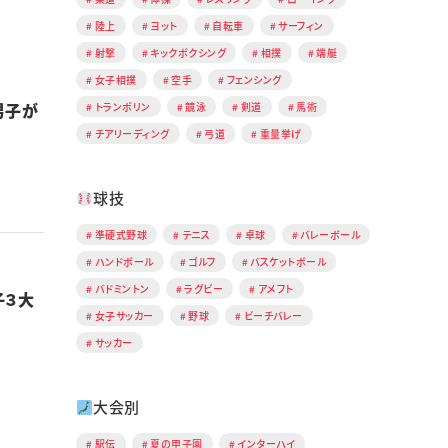
陸上
ヨット
自転車
サーフィン
射撃
キックボクシング
相撲
端艇
女子相撲
空手
フェンシング
男子が
トランポリン
競泳
剣道
馬術
チアリーディング
弓道
重量挙げ
球技
準硬式野球
テニス
卓球
バレーボール
ハンドボール
ゴルフ
バスケットボール
バドミントン
ラグビー
アメフト
子３大
女子サッカー
野球
ビーチバレー
サッカー
大会別
駅伝
夏の甲子園
インターハイ