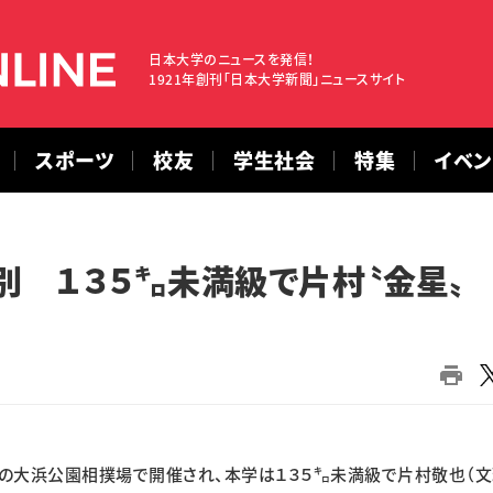
日本大学のニュースを発信！
1921年創刊「日本大学新聞」ニュースサイト
スポーツ
校友
学生社会
特集
イベ
 １３５㌔未満級で片村〝金星〟
大浜公園相撲場で開催され、本学は１３５㌔未満級で片村敬也（文