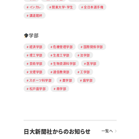
インカレ
関東大学・学生
全日本選手権
講道館杯
学部
経済学部
危機管理学部
国際関係学部
理工学部
生産工学部
法学部
芸術学部
生物資源科学部
医学部
文理学部
通信教育部
工学部
スポーツ科学部
薬学部
歯学部
松戸歯学部
商学部
日大新聞社からのお知らせ
一覧へ