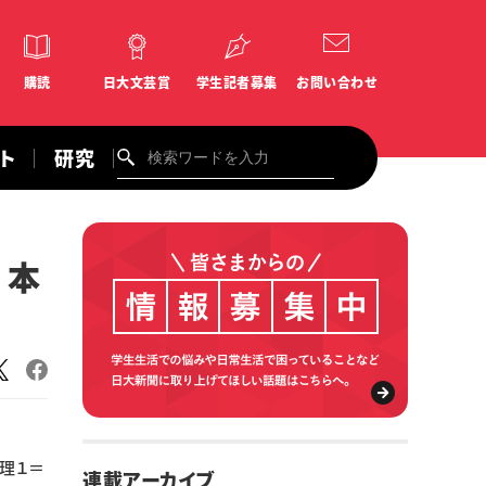
購読
日大文芸賞
学生記者募集
お問い合わせ
ント
研究
 本
理１＝
連載アーカイブ