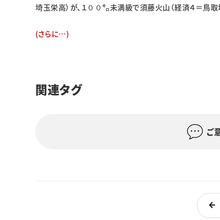
埼玉栄高）が、１００㌔未満級で須藤火山（経済４＝鳥取
(さらに…)
関連タグ
ご