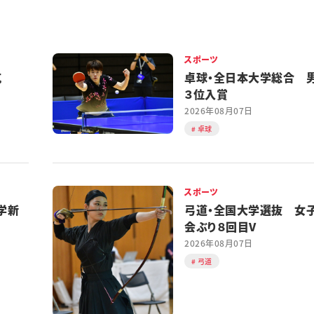
スポーツ
対抗
卓球・全日本大学総合 
３位入賞
2026年08月07日
卓球
スポーツ
学新
弓道・全国大学選抜 女
会ぶり８回目V
2026年08月07日
弓道