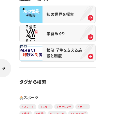
知の世界を探索
学食めぐり
検証 学生を支える施
設と制度
タグから検索
スポーツ
スケート
スキー
ボクシング
ボート
柔道
体操
レスリング
ローイング