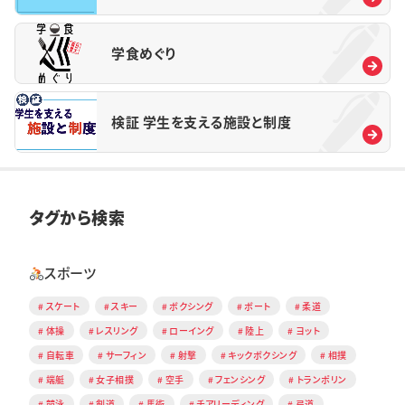
学食めぐり
検証 学生を支える施設と制度
タグから検索
スポーツ
スケート
スキー
ボクシング
ボート
柔道
体操
レスリング
ローイング
陸上
ヨット
自転車
サーフィン
射撃
キックボクシング
相撲
端艇
女子相撲
空手
フェンシング
トランポリン
競泳
剣道
馬術
チアリーディング
弓道