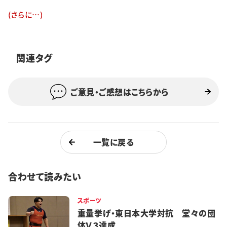
特集・企画
(さらに…)
イベント
関連タグ
購読
日大文芸賞
ご意見・ご感想はこちらから
学生記者募集
お問い合わせ
一覧に戻る
合わせて読みたい
スポーツ
重量挙げ・東日本大学対抗 堂々の団
体Ｖ３達成