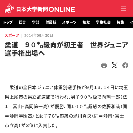
トップ
総合
学部
付属校
スポーツ
校友
学生社会
特集
イ
スポーツ
2014年09月30日
トップ
柔道 ９０㌔級向が初王者 世界ジュニア
選手権出場へ
総合
学部・大学院
付属校
柔道の全日本ジュニア体重別選手権が９月１３、１４日に埼玉
スポーツ
県上尾市の県立武道館で行われ、男子９０㌔級で向翔一郎（法
１＝富山・高岡第一高）が優勝、同１００㌔超級の佐藤和哉（同
校友
＝静岡学園高）と女子７８㌔超級の滝川真央（同＝静岡・富士
市立高）が３位に入賞した。
学生社会