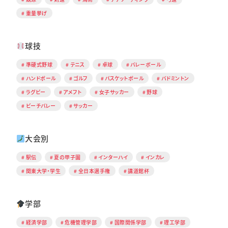
重量挙げ
球技
準硬式野球
テニス
卓球
バレーボール
ハンドボール
ゴルフ
バスケットボール
バドミントン
ラグビー
アメフト
女子サッカー
野球
ビーチバレー
サッカー
大会別
駅伝
夏の甲子園
インターハイ
インカレ
関東大学・学生
全日本選手権
講道館杯
学部
経済学部
危機管理学部
国際関係学部
理工学部