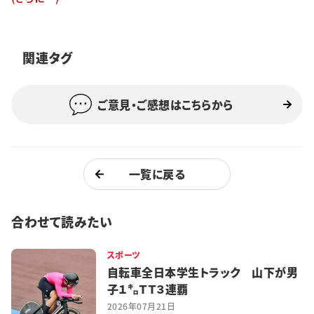
特集・企画
イベント
関連タグ
ご意見・ご感想はこちらから
購読
日大文芸賞
学生記者募集
お問い合わせ
一覧に戻る
合わせて読みたい
スポーツ
自転車全日本学生トラック 山下が男
子１㌔ＴＴ３連覇
2026年07月21日