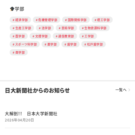
学部
経済学部
危機管理学部
国際関係学部
理工学部
生産工学部
法学部
芸術学部
生物資源科学部
医学部
文理学部
通信教育部
工学部
スポーツ科学部
薬学部
歯学部
松戸歯学部
商学部
日大新聞社からのお知らせ
一覧へ
大解剖！！ 日本大学新聞社
2026年04月20日