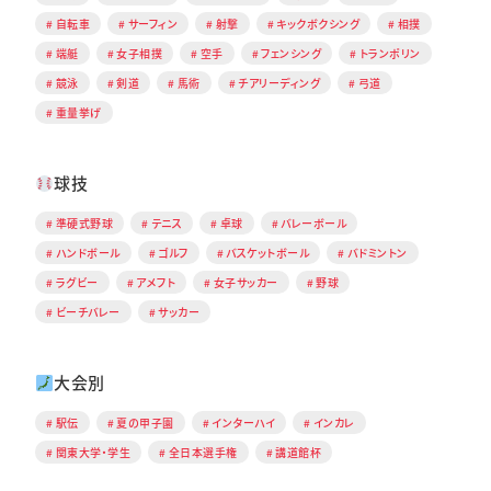
自転車
サーフィン
射撃
キックボクシング
相撲
端艇
女子相撲
空手
フェンシング
トランポリン
競泳
剣道
馬術
チアリーディング
弓道
重量挙げ
球技
準硬式野球
テニス
卓球
バレーボール
ハンドボール
ゴルフ
バスケットボール
バドミントン
ラグビー
アメフト
女子サッカー
野球
ビーチバレー
サッカー
大会別
駅伝
夏の甲子園
インターハイ
インカレ
関東大学・学生
全日本選手権
講道館杯