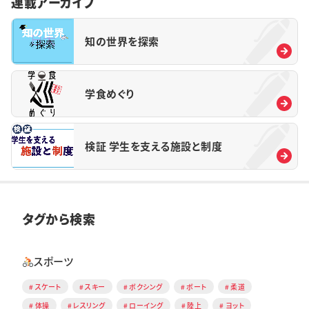
連載アーカイブ
知の世界を探索
学食めぐり
検証 学生を支える施設と制度
タグから検索
スポーツ
スケート
スキー
ボクシング
ボート
柔道
体操
レスリング
ローイング
陸上
ヨット