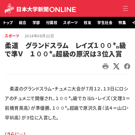
トップ
総合
学部
付属校
スポーツ
校友
学生社会
特集
イ
スポーツ
2014年08月22日
トップ
柔道 グランドスラム レイズ１００㌔級
で準Ｖ １００㌔超級の原沢は３位入賞
総合
学部・大学院
付属校
柔道のグランドスラム・チュメニ大会が７月１２、１３日にロシ
スポーツ
アのチュメニで開催され、１００㌔級でカヨル・レイズ（文理３＝
前橋育英高）が準優勝、１００㌔超級で原沢久喜（法４＝山口・
校友
早鞆高）が３位に入賞した。
学生社会
(さらに…)