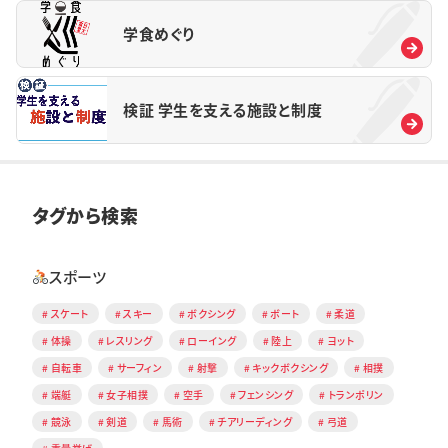
学食めぐり
検証 学生を支える施設と制度
タグから検索
スポーツ
スケート
スキー
ボクシング
ボート
柔道
体操
レスリング
ローイング
陸上
ヨット
自転車
サーフィン
射撃
キックボクシング
相撲
端艇
女子相撲
空手
フェンシング
トランポリン
競泳
剣道
馬術
チアリーディング
弓道