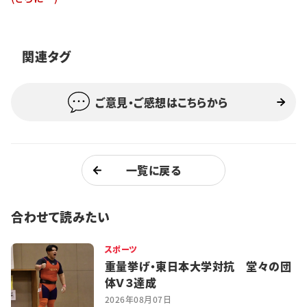
特集・企画
イベント
関連タグ
ご意見・ご感想はこちらから
購読
日大文芸賞
学生記者募集
お問い合わせ
一覧に戻る
合わせて読みたい
スポーツ
重量挙げ・東日本大学対抗 堂々の団
体Ｖ３達成
2026年08月07日