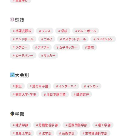
重量挙げ
球技
準硬式野球
テニス
卓球
バレーボール
ハンドボール
ゴルフ
バスケットボール
バドミントン
ラグビー
アメフト
女子サッカー
野球
ビーチバレー
サッカー
大会別
駅伝
夏の甲子園
インターハイ
インカレ
関東大学・学生
全日本選手権
講道館杯
学部
経済学部
危機管理学部
国際関係学部
理工学部
生産工学部
法学部
芸術学部
生物資源科学部