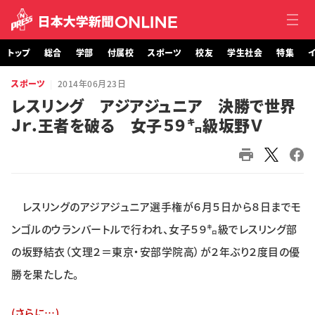
トップ
総合
学部
付属校
スポーツ
校友
学生社会
特集
イ
スポーツ
2014年06月23日
トップ
レスリング アジアジュニア 決勝で世界
Ｊｒ.王者を破る 女子５９㌔級坂野Ｖ
総合
学部・大学院
付属校
レスリングのアジアジュニア選手権が６月５日から８日までモ
スポーツ
ンゴルのウランバートルで行われ、女子５９㌔級でレスリング部
の坂野結衣（文理２＝東京・安部学院高）が２年ぶり２度目の優
校友
勝を果たした。
学生社会
(さらに…)