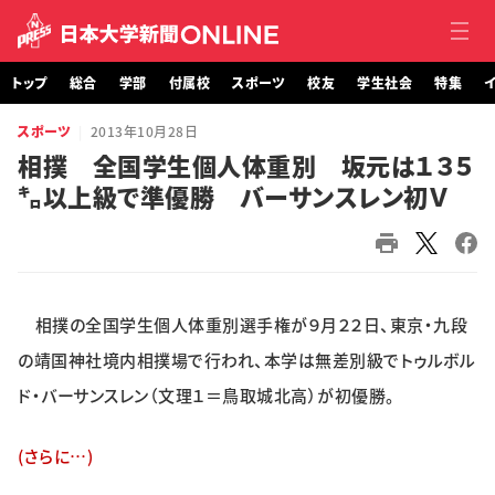
トップ
総合
学部
付属校
スポーツ
校友
学生社会
特集
イ
スポーツ
2013年10月28日
トップ
相撲 全国学生個人体重別 坂元は１３５
㌔以上級で準優勝 バーサンスレン初Ｖ
総合
学部・大学院
付属校
相撲の全国学生個人体重別選手権が９月２２日、東京・九段
スポーツ
の靖国神社境内相撲場で行われ、本学は無差別級でトゥルボル
ド・バーサンスレン（文理１＝鳥取城北高）が初優勝。
校友
(さらに…)
学生社会