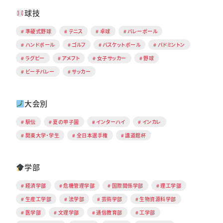
球技
準硬式野球
テニス
卓球
バレーボール
ハンドボール
ゴルフ
バスケットボール
バドミントン
ラグビー
アメフト
女子サッカー
野球
ビーチバレー
サッカー
大会別
駅伝
夏の甲子園
インターハイ
インカレ
関東大学・学生
全日本選手権
講道館杯
学部
経済学部
危機管理学部
国際関係学部
理工学部
生産工学部
法学部
芸術学部
生物資源科学部
医学部
文理学部
通信教育部
工学部