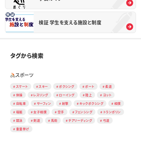
検証 学生を支える施設と制度
タグから検索
スポーツ
スケート
スキー
ボクシング
ボート
柔道
体操
レスリング
ローイング
陸上
ヨット
自転車
サーフィン
射撃
キックボクシング
相撲
端艇
女子相撲
空手
フェンシング
トランポリン
競泳
剣道
馬術
チアリーディング
弓道
重量挙げ