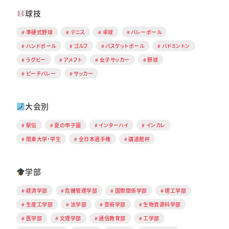
球技
準硬式野球
テニス
卓球
バレーボール
ハンドボール
ゴルフ
バスケットボール
バドミントン
ラグビー
アメフト
女子サッカー
野球
ビーチバレー
サッカー
大会別
駅伝
夏の甲子園
インターハイ
インカレ
関東大学・学生
全日本選手権
講道館杯
学部
経済学部
危機管理学部
国際関係学部
理工学部
生産工学部
法学部
芸術学部
生物資源科学部
医学部
文理学部
通信教育部
工学部