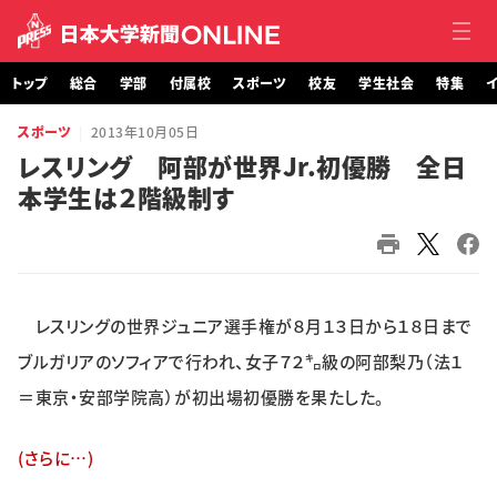
トップ
総合
学部
付属校
スポーツ
校友
学生社会
特集
イ
スポーツ
2013年10月05日
トップ
レスリング 阿部が世界Jr.初優勝 全日
本学生は２階級制す
総合
学部・大学院
付属校
レスリングの世界ジュニア選手権が８月１３日から１８日まで
スポーツ
ブルガリアのソフィアで行われ、女子７２㌔級の阿部梨乃（法１
＝東京・安部学院高）が初出場初優勝を果たした。
校友
(さらに…)
学生社会