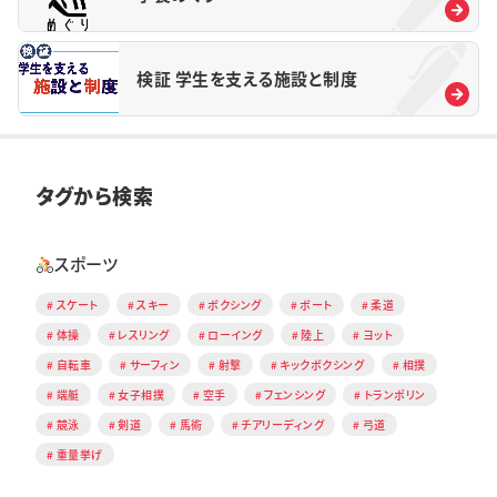
検証 学生を支える施設と制度
タグから検索
スポーツ
スケート
スキー
ボクシング
ボート
柔道
体操
レスリング
ローイング
陸上
ヨット
自転車
サーフィン
射撃
キックボクシング
相撲
端艇
女子相撲
空手
フェンシング
トランポリン
競泳
剣道
馬術
チアリーディング
弓道
重量挙げ