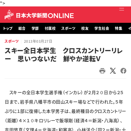
">
トップ
総合
学部
付属校
スポーツ
校友
学生社会
特集
イ
スポーツ
2013年03月27日
トップ
スキー全日本学生 クロスカントリーリレ
ー 思いつないだ 鮮やか逆転Ｖ
総合
学部・大学院
付属校
スキーの全日本学生選手権（インカレ）が２月２０日から２５
スポーツ
日まで、岩手県八幡平市の田山スキー場などで行われた。５年
ぶりに１部に復帰した本学男子は、最終種目のクロスカントリー
校友
（距離）４×１０キロリレーで飯塚剛（経済４＝新潟・八海高）、
吉田悠真（文理４＝北海道・和寒高）、小林洋介（同２＝新潟・十
学生社会