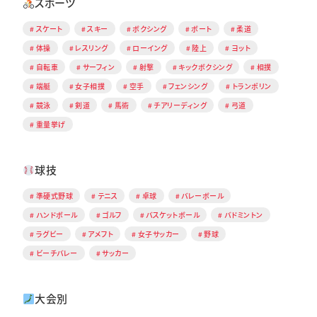
スポーツ
スケート
スキー
ボクシング
ボート
柔道
体操
レスリング
ローイング
陸上
ヨット
自転車
サーフィン
射撃
キックボクシング
相撲
端艇
女子相撲
空手
フェンシング
トランポリン
競泳
剣道
馬術
チアリーディング
弓道
重量挙げ
球技
準硬式野球
テニス
卓球
バレーボール
ハンドボール
ゴルフ
バスケットボール
バドミントン
ラグビー
アメフト
女子サッカー
野球
ビーチバレー
サッカー
大会別