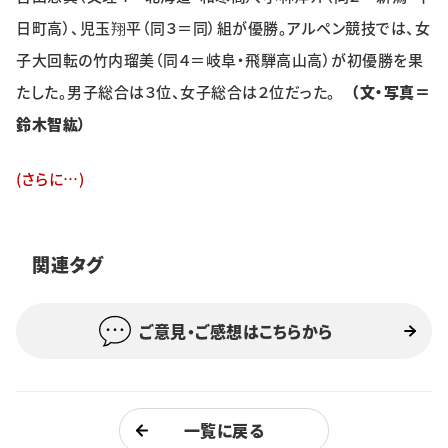
日町高）、児玉翔平（同３＝同）組が優勝。アルペン競技では、女
特集・企画
子大回転の竹内瑠美（同４＝岐阜・飛騨高山高）が初優勝を果
たした。男子総合は３位、女子総合は２位だった。
（文・写真＝
イベント
鈴木智紘）
購読
日大文芸賞
(さらに…)
学生記者募集
お問い合わせ
関連タグ
ご意見・ご感想はこちらから
一覧に戻る