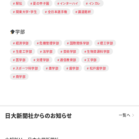
駅伝
夏の甲子園
インターハイ
インカレ
関東大学・学生
全日本選手権
講道館杯
学部
経済学部
危機管理学部
国際関係学部
理工学部
生産工学部
法学部
芸術学部
生物資源科学部
医学部
文理学部
通信教育部
工学部
スポーツ科学部
薬学部
歯学部
松戸歯学部
商学部
日大新聞社からのお知らせ
一覧へ