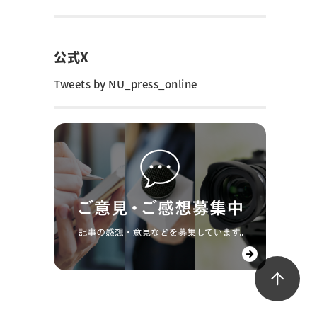
公式X
Tweets by NU_press_online