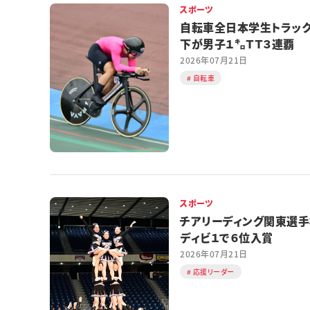
スポーツ
自転車全日本学生トラッ
下が男子１㌔ＴＴ３連覇
2026年07月21日
自転車
スポーツ
チアリーディング関東選
ディビ１で６位入賞
2026年07月21日
応援リーダー