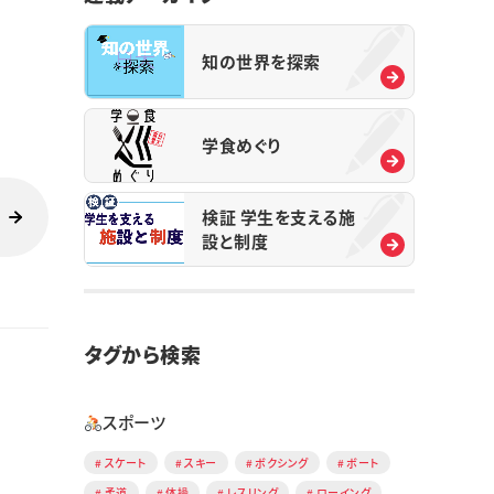
知の世界を探索
学食めぐり
検証 学生を支える施
設と制度
タグから検索
スポーツ
スケート
スキー
ボクシング
ボート
柔道
体操
レスリング
ローイング