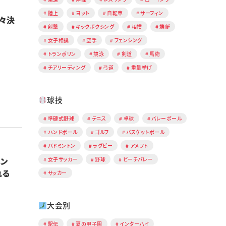
陸上
ヨット
自転車
サーフィン
々決
射撃
キックボクシング
相撲
端艇
女子相撲
空手
フェンシング
トランポリン
競泳
剣道
馬術
チアリーディング
弓道
重量挙げ
球技
準硬式野球
テニス
卓球
バレーボール
ハンドボール
ゴルフ
バスケットボール
バドミントン
ラグビー
アメフト
メン
女子サッカー
野球
ビーチバレー
敗れる
サッカー
大会別
駅伝
夏の甲子園
インターハイ