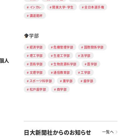
インカレ
関東大学・学生
全日本選手権
講道館杯
学部
経済学部
危機管理学部
国際関係学部
理工学部
生産工学部
法学部
個人
芸術学部
生物資源科学部
医学部
文理学部
通信教育部
工学部
スポーツ科学部
薬学部
歯学部
松戸歯学部
商学部
日大新聞社からのお知らせ
一覧へ