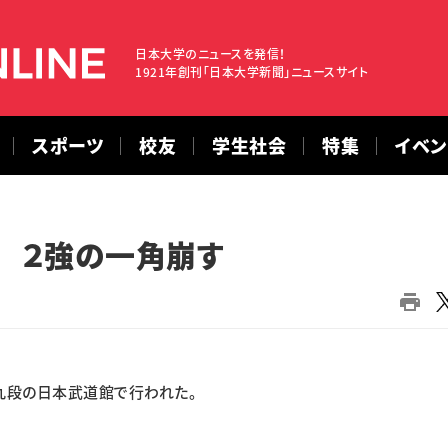
日本大学のニュースを発信！
1921年創刊「日本大学新聞」ニュースサイト
スポーツ
校友
学生社会
特集
イベ
 ２強の一角崩す
九段の日本武道館で行われた。