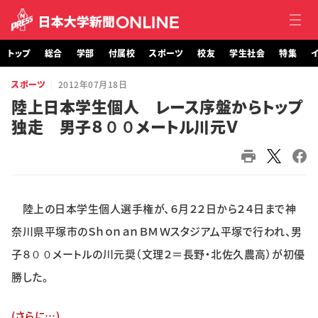
トップ
総合
学部
付属校
スポーツ
校友
学生社会
特集
イ
スポーツ
2012年07月18日
トップ
陸上日本学生個人 レース序盤からトップ
独走 男子８００メートル川元Ｖ
総合
学部・大学院
付属校
陸上の日本学生個人選手権が、６月２２日から２４日まで神
スポーツ
奈川県平塚市のＳｈｏｎａｎＢＭＷスタジアム平塚で行われ、男
子８００メートルの川元奨（文理２＝長野・北佐久農高）が初優
校友
勝した。
学生社会
(さらに…)