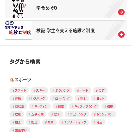
学食めぐり
検証 学生を支える施設と制度
タグから検索
スポーツ
スケート
スキー
ボクシング
ボート
柔道
体操
レスリング
ローイング
陸上
ヨット
自転車
サーフィン
射撃
キックボクシング
相撲
端艇
女子相撲
空手
フェンシング
トランポリン
競泳
剣道
馬術
チアリーディング
弓道
重量挙げ