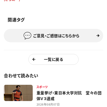
特集・企画
イベント
関連タグ
ご意見・ご感想はこちらから
購読
日大文芸賞
学生記者募集
お問い合わせ
一覧に戻る
合わせて読みたい
スポーツ
重量挙げ・東日本大学対抗 堂々の団
体Ｖ３達成
2026年08月07日