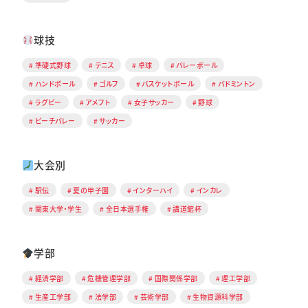
球技
準硬式野球
テニス
卓球
バレーボール
ハンドボール
ゴルフ
バスケットボール
バドミントン
ラグビー
アメフト
女子サッカー
野球
ビーチバレー
サッカー
大会別
駅伝
夏の甲子園
インターハイ
インカレ
関東大学・学生
全日本選手権
講道館杯
学部
経済学部
危機管理学部
国際関係学部
理工学部
生産工学部
法学部
芸術学部
生物資源科学部