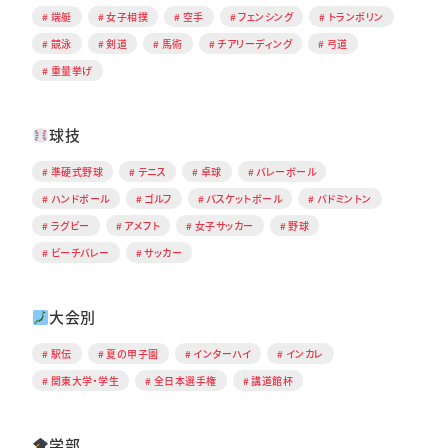
端艇
女子相撲
空手
フェンシング
トランポリン
競泳
剣道
馬術
チアリーディング
弓道
重量挙げ
球技
準硬式野球
テニス
卓球
バレーボール
ハンドボール
ゴルフ
バスケットボール
バドミントン
ラグビー
アメフト
女子サッカー
野球
ビーチバレー
サッカー
大会別
駅伝
夏の甲子園
インターハイ
インカレ
関東大学・学生
全日本選手権
講道館杯
学部