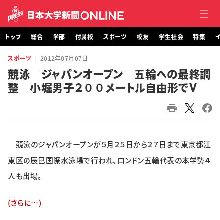
トップ
総合
学部
付属校
スポーツ
校友
学生社会
特集
イ
スポーツ
2012年07月07日
トップ
競泳 ジャパンオープン 五輪への最終調
整 小堀男子２００メートル自由形でＶ
総合
学部・大学院
付属校
競泳のジャパンオープンが５月２５日から２７日まで東京都江
スポーツ
東区の辰巳国際水泳場で行われ、ロンドン五輪代表の本学勢４
人も出場。
校友
(さらに…)
学生社会