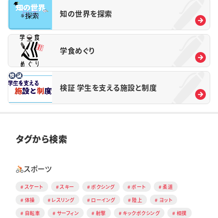
知の世界を探索
学食めぐり
検証 学生を支える施設と制度
タグから検索
スポーツ
スケート
スキー
ボクシング
ボート
柔道
体操
レスリング
ローイング
陸上
ヨット
自転車
サーフィン
射撃
キックボクシング
相撲