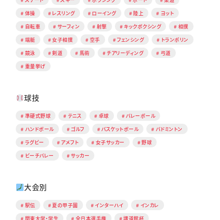
体操
レスリング
ローイング
陸上
ヨット
自転車
サーフィン
射撃
キックボクシング
相撲
端艇
女子相撲
空手
フェンシング
トランポリン
競泳
剣道
馬術
チアリーディング
弓道
重量挙げ
球技
準硬式野球
テニス
卓球
バレーボール
ハンドボール
ゴルフ
バスケットボール
バドミントン
ラグビー
アメフト
女子サッカー
野球
ビーチバレー
サッカー
大会別
駅伝
夏の甲子園
インターハイ
インカレ
関東大学・学生
全日本選手権
講道館杯