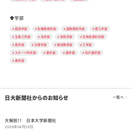
学部
経済学部
危機管理学部
国際関係学部
理工学部
生産工学部
法学部
芸術学部
生物資源科学部
医学部
文理学部
通信教育部
工学部
スポーツ科学部
薬学部
歯学部
松戸歯学部
商学部
日大新聞社からのお知らせ
一覧へ
大解剖！！ 日本大学新聞社
2026年04月20日