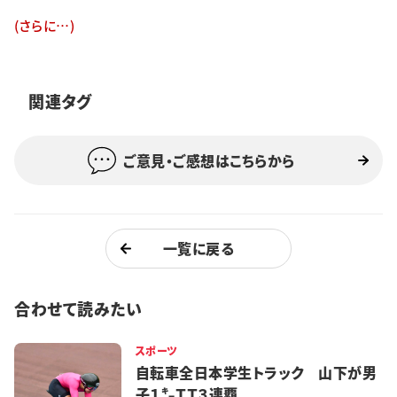
特集・企画
(さらに…)
イベント
関連タグ
購読
日大文芸賞
ご意見・ご感想はこちらから
学生記者募集
お問い合わせ
一覧に戻る
合わせて読みたい
スポーツ
自転車全日本学生トラック 山下が男
子１㌔ＴＴ３連覇