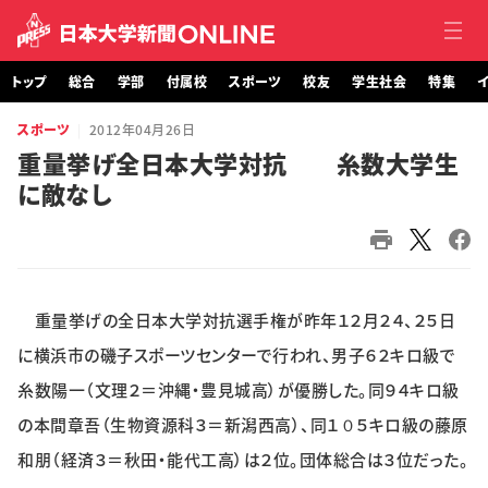
トップ
総合
学部
付属校
スポーツ
校友
学生社会
特集
イ
スポーツ
2012年04月26日
トップ
重量挙げ全日本大学対抗 糸数大学生
に敵なし
総合
学部・大学院
付属校
重量挙げの全日本大学対抗選手権が昨年１２月２４、２５日
スポーツ
に横浜市の磯子スポーツセンターで行われ、男子６２キロ級で
糸数陽一（文理２＝沖縄・豊見城高）が優勝した。同９４キロ級
校友
の本間章吾（生物資源科３＝新潟西高）、同１０５キロ級の藤原
和朋（経済３＝秋田・能代工高）は２位。団体総合は３位だった。
学生社会