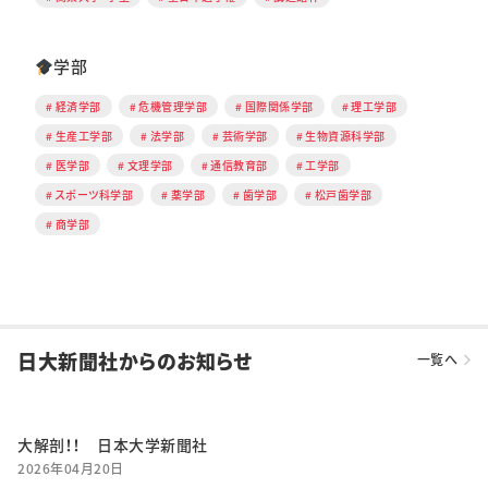
学部
経済学部
危機管理学部
国際関係学部
理工学部
生産工学部
法学部
芸術学部
生物資源科学部
医学部
文理学部
通信教育部
工学部
スポーツ科学部
薬学部
歯学部
松戸歯学部
商学部
日大新聞社からのお知らせ
一覧へ
大解剖！！ 日本大学新聞社
2026年04月20日