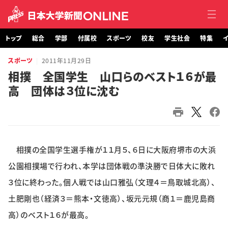
トップ
総合
学部
付属校
スポーツ
校友
学生社会
特集
イ
スポーツ
2011年11月29日
トップ
相撲 全国学生 山口らのベスト１６が最
高 団体は３位に沈む
総合
学部・大学院
付属校
相撲の全国学生選手権が１１月５、６日に大阪府堺市の大浜
スポーツ
公園相撲場で行われ、本学は団体戦の準決勝で日体大に敗れ
３位に終わった。個人戦では山口雅弘（文理４＝鳥取城北高）、
校友
土肥剛也（経済３＝熊本・文徳高）、坂元元規（商１＝鹿児島商
高）のベスト１６が最高。
学生社会