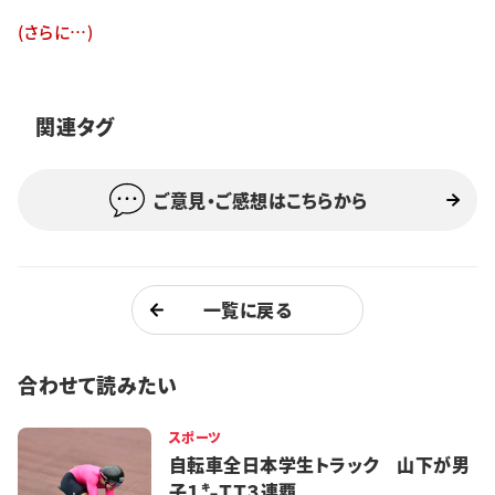
特集・企画
(さらに…)
イベント
関連タグ
購読
日大文芸賞
ご意見・ご感想はこちらから
学生記者募集
お問い合わせ
一覧に戻る
合わせて読みたい
スポーツ
自転車全日本学生トラック 山下が男
子１㌔ＴＴ３連覇