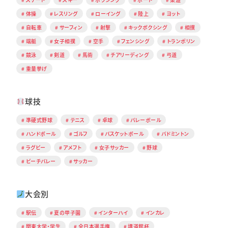
体操
レスリング
ローイング
陸上
ヨット
自転車
サーフィン
射撃
キックボクシング
相撲
端艇
女子相撲
空手
フェンシング
トランポリン
競泳
剣道
馬術
チアリーディング
弓道
重量挙げ
球技
準硬式野球
テニス
卓球
バレーボール
ハンドボール
ゴルフ
バスケットボール
バドミントン
ラグビー
アメフト
女子サッカー
野球
ビーチバレー
サッカー
大会別
駅伝
夏の甲子園
インターハイ
インカレ
関東大学・学生
全日本選手権
講道館杯