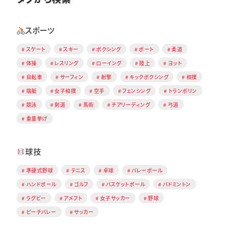
スポーツ
スケート
スキー
ボクシング
ボート
柔道
体操
レスリング
ローイング
陸上
ヨット
自転車
サーフィン
射撃
キックボクシング
相撲
端艇
女子相撲
空手
フェンシング
トランポリン
競泳
剣道
馬術
チアリーディング
弓道
重量挙げ
球技
準硬式野球
テニス
卓球
バレーボール
ハンドボール
ゴルフ
バスケットボール
バドミントン
ラグビー
アメフト
女子サッカー
野球
ビーチバレー
サッカー