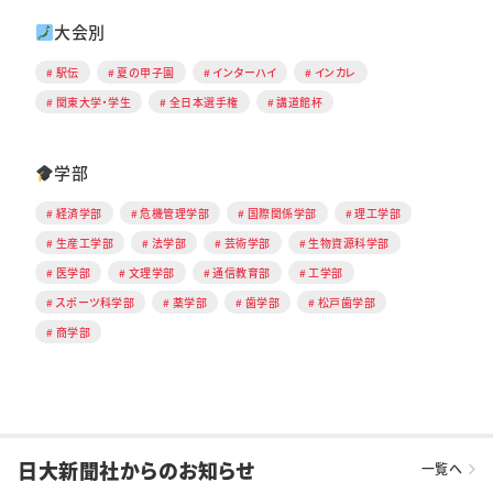
大会別
駅伝
夏の甲子園
インターハイ
インカレ
関東大学・学生
全日本選手権
講道館杯
学部
経済学部
危機管理学部
国際関係学部
理工学部
生産工学部
法学部
芸術学部
生物資源科学部
医学部
文理学部
通信教育部
工学部
スポーツ科学部
薬学部
歯学部
松戸歯学部
商学部
日大新聞社からのお知らせ
一覧へ