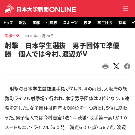
トップ
総合
学部
付属校
スポーツ
校友
学生社会
特集
イ
スポーツ
2010年07月28日
トップ
射撃 日本学生選抜 男子団体で準優
勝 個人では今村、渡辺がＶ
総合
学部・大学院
付属校
射撃の日本学生選抜選手権が７月３、４の両日、大阪府の能
スポーツ
勢町ライフル射撃場で行われ、本学男子団体は２位となり、６連
覇を逃した。女子団体は昨年より順位を一つ落とし５位に終わ
校友
った。男子個人では今村吉宏（法１＝茨城・取手第一高）が１０
メートルエア・ライフル（６０発 満点６００点）５８７点、渡辺
学生社会