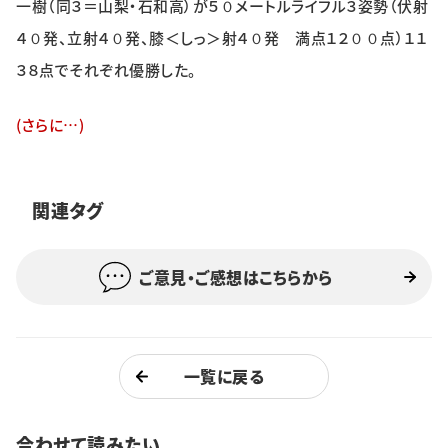
一樹（同３＝山梨・石和高）が５０メートルライフル３姿勢（伏射
特集・企画
４０発、立射４０発、膝＜しっ＞射４０発 満点１２００点）１１
３８点でそれぞれ優勝した。
イベント
(さらに…)
購読
日大文芸賞
学生記者募集
お問い合わせ
関連タグ
ご意見・ご感想はこちらから
一覧に戻る
合わせて読みたい