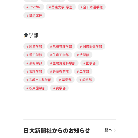
インカレ
関東大学・学生
全日本選手権
講道館杯
学部
経済学部
危機管理学部
国際関係学部
理工学部
生産工学部
法学部
芸術学部
生物資源科学部
医学部
文理学部
通信教育部
工学部
スポーツ科学部
薬学部
歯学部
松戸歯学部
商学部
日大新聞社からのお知らせ
一覧へ