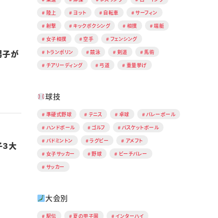
陸上
ヨット
自転車
サーフィン
射撃
キックボクシング
相撲
端艇
女子相撲
空手
フェンシング
男子が
トランポリン
競泳
剣道
馬術
チアリーディング
弓道
重量挙げ
球技
準硬式野球
テニス
卓球
バレーボール
ハンドボール
ゴルフ
バスケットボール
バドミントン
ラグビー
アメフト
子３大
女子サッカー
野球
ビーチバレー
サッカー
大会別
駅伝
夏の甲子園
インターハイ