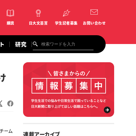
購読
日大文芸賞
学生記者募集
お問い合わせ
ント
研究
け
チーム
連載アーカイブ