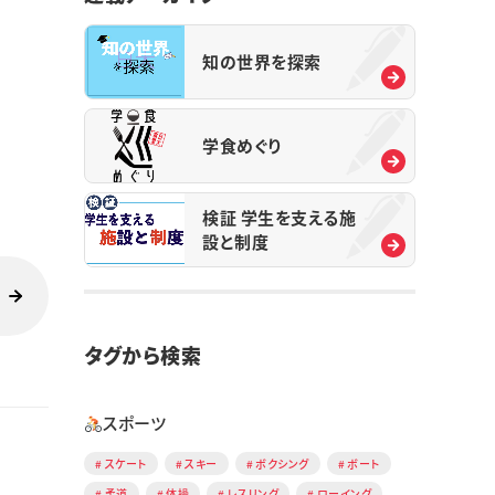
知の世界を探索
学食めぐり
検証 学生を支える施
設と制度
タグから検索
スポーツ
スケート
スキー
ボクシング
ボート
柔道
体操
レスリング
ローイング