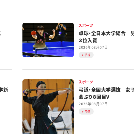
スポーツ
対抗
卓球・全日本大学総合 
３位入賞
2026年08月07日
卓球
スポーツ
学新
弓道・全国大学選抜 女
会ぶり８回目V
2026年08月07日
弓道