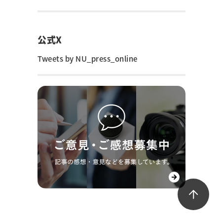
公式X
Tweets by NU_press_online