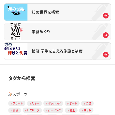
知の世界を探索
学食めぐり
検証 学生を支える施設と制度
タグから検索
スポーツ
スケート
スキー
ボクシング
ボート
柔道
体操
レスリング
ローイング
陸上
ヨット