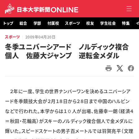
トップ
総合
学部
付属校
スポーツ
校友
学生社会
特集
イ
スポーツ
2009年04月20日
トップ
冬季ユニバーシアード ノルディック複合
個人 佐藤大ジャンプ 逆転金メダル
総合
学部・大学院
付属校
２年に一度、学生の世界ナンバーワンを決めるユニバーシア
スポーツ
ード冬季競技大会が２月１８日から２８日まで中国のハルビン
などで行われた。本学からは１０人が出場、佐藤幸一朗（経済４
校友
＝秋田・花輪高）がスキーのノルディック複合個人で金メダルに
輝いた。スピードスケートの男子百メートルでは羽賀亮平（文理
学生社会