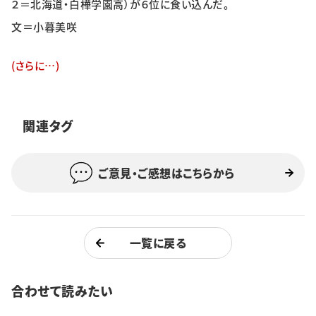
２＝北海道・白樺学園高）が６位に食い込んだ。
特集・企画
文＝小暮美咲
イベント
(さらに…)
購読
日大文芸賞
関連タグ
学生記者募集
お問い合わせ
ご意見・ご感想はこちらから
一覧に戻る
合わせて読みたい