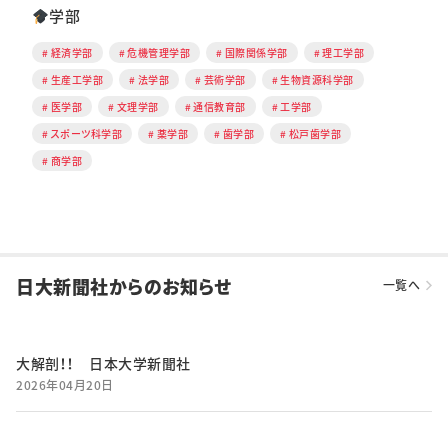
学部
経済学部
危機管理学部
国際関係学部
理工学部
生産工学部
法学部
芸術学部
生物資源科学部
医学部
文理学部
通信教育部
工学部
スポーツ科学部
薬学部
歯学部
松戸歯学部
商学部
日大新聞社からのお知らせ
一覧へ
大解剖！！ 日本大学新聞社
2026年04月20日