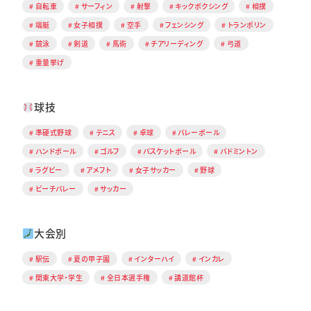
自転車
サーフィン
射撃
キックボクシング
相撲
端艇
女子相撲
空手
フェンシング
トランポリン
競泳
剣道
馬術
チアリーディング
弓道
重量挙げ
球技
準硬式野球
テニス
卓球
バレーボール
ハンドボール
ゴルフ
バスケットボール
バドミントン
ラグビー
アメフト
女子サッカー
野球
ビーチバレー
サッカー
大会別
駅伝
夏の甲子園
インターハイ
インカレ
関東大学・学生
全日本選手権
講道館杯