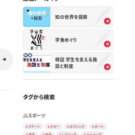
知の世界を探索
学食めぐり
検証 学生を支える施
設と制度
タグから検索
スポーツ
スケート
スキー
ボクシング
ボート
柔道
体操
レスリング
ローイング