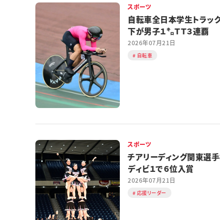
スポーツ
自転車全日本学生トラッ
下が男子１㌔ＴＴ３連覇
2026年07月21日
自転車
スポーツ
チアリーディング関東選
ディビ１で６位入賞
2026年07月21日
応援リーダー