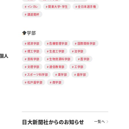
インカレ
関東大学・学生
全日本選手権
講道館杯
学部
経済学部
危機管理学部
国際関係学部
理工学部
生産工学部
法学部
個人
芸術学部
生物資源科学部
医学部
文理学部
通信教育部
工学部
スポーツ科学部
薬学部
歯学部
松戸歯学部
商学部
日大新聞社からのお知らせ
一覧へ