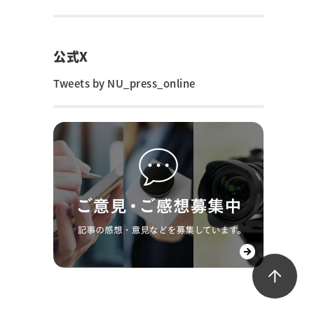
公式X
Tweets by NU_press_online