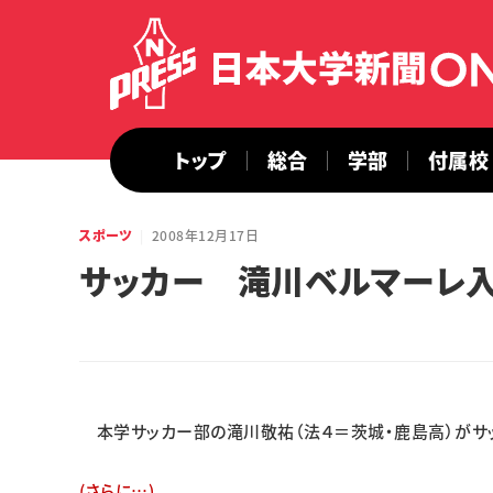
トップ
総合
学部
付属校
スポーツ
2008年12月17日
サッカー 滝川ベルマーレ
本学サッカー部の滝川敬祐（法４＝茨城・鹿島高）がサッ
(さらに…)