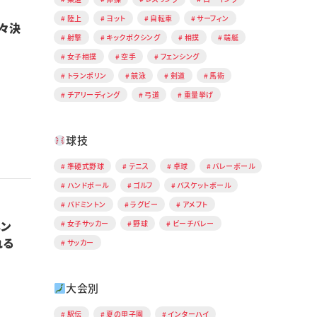
陸上
ヨット
自転車
サーフィン
々決
射撃
キックボクシング
相撲
端艇
女子相撲
空手
フェンシング
トランポリン
競泳
剣道
馬術
チアリーディング
弓道
重量挙げ
球技
準硬式野球
テニス
卓球
バレーボール
ハンドボール
ゴルフ
バスケットボール
バドミントン
ラグビー
アメフト
メン
女子サッカー
野球
ビーチバレー
敗れる
サッカー
大会別
駅伝
夏の甲子園
インターハイ