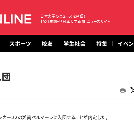
日本大学のニュースを発信！
1921年創刊「日本大学新聞」ニュースサイト
スポーツ
校友
学生社会
特集
イベ
入団
カーＪ２の湘南ベルマーレに入団することが内定した。