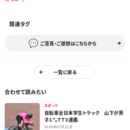
特集・企画
イベント
関連タグ
ご意見・ご感想はこちらから
購読
日大文芸賞
学生記者募集
お問い合わせ
一覧に戻る
合わせて読みたい
スポーツ
自転車全日本学生トラック 山下が男
子１㌔ＴＴ３連覇
2026年07月21日