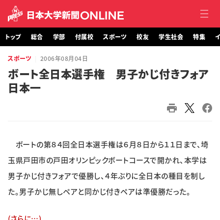
トップ
総合
学部
付属校
スポーツ
校友
学生社会
特集
イ
スポーツ
2006年08月04日
トップ
ボート全日本選手権 男子かじ付きフォア
日本一
総合
学部・大学院
付属校
ボートの第８４回全日本選手権は６月８日から１１日まで、埼
スポーツ
玉県戸田市の戸田オリンピックボートコースで開かれ、本学は
男子かじ付きフォアで優勝し、４年ぶりに全日本の種目を制し
校友
た。男子かじ無しペアと同かじ付きペアは準優勝だった。
学生社会
(さらに…)