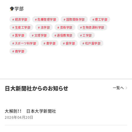
学部
経済学部
危機管理学部
国際関係学部
理工学部
生産工学部
法学部
芸術学部
生物資源科学部
医学部
文理学部
通信教育部
工学部
スポーツ科学部
薬学部
歯学部
松戸歯学部
商学部
日大新聞社からのお知らせ
一覧へ
大解剖！！ 日本大学新聞社
2026年04月20日