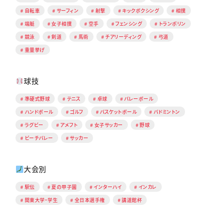
自転車
サーフィン
射撃
キックボクシング
相撲
端艇
女子相撲
空手
フェンシング
トランポリン
競泳
剣道
馬術
チアリーディング
弓道
重量挙げ
球技
準硬式野球
テニス
卓球
バレーボール
ハンドボール
ゴルフ
バスケットボール
バドミントン
ラグビー
アメフト
女子サッカー
野球
ビーチバレー
サッカー
大会別
駅伝
夏の甲子園
インターハイ
インカレ
関東大学・学生
全日本選手権
講道館杯