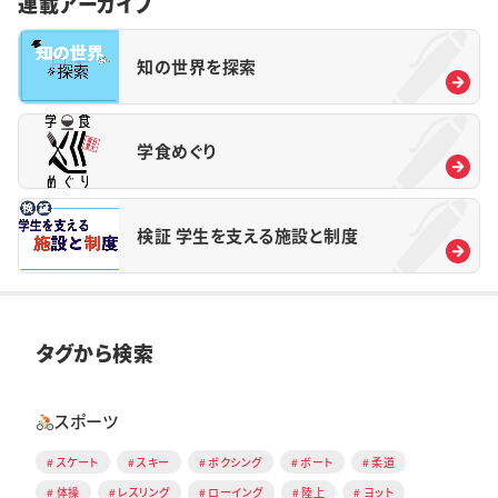
連載アーカイブ
知の世界を探索
学食めぐり
検証 学生を支える施設と制度
タグから検索
スポーツ
スケート
スキー
ボクシング
ボート
柔道
体操
レスリング
ローイング
陸上
ヨット