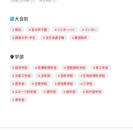
大会別
駅伝
夏の甲子園
インターハイ
インカレ
関東大学・学生
全日本選手権
講道館杯
学部
経済学部
危機管理学部
国際関係学部
理工学部
生産工学部
法学部
芸術学部
生物資源科学部
医学部
文理学部
通信教育部
工学部
スポーツ科学部
薬学部
歯学部
松戸歯学部
商学部