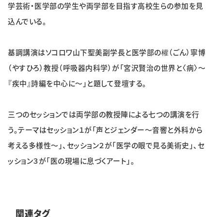
学芸術・医学部の学生や両学部を目指す高校生らの参加を見
特集・企画
込んでいる。
イベント
基調講演はソコロワ山下聖美副学長と医学部の權（ごん）寧博
（やすひろ）教授（呼吸器内科学）が「宮沢賢治の世界と〈病〉～
購読
日大文芸賞
『疾中』詩編を中心に～」と題して登壇する。
学生記者募集
お問い合わせ
三つのセッションでは両学部の教授陣による七つの講演を行
う。テーマはセッション１が「声とジェンダー～音響と外科から
考える多様性～」、セッション２が「医学の眼で見る美術史」、セ
ッション３が「医の現場に息づくアート」。
関連タグ