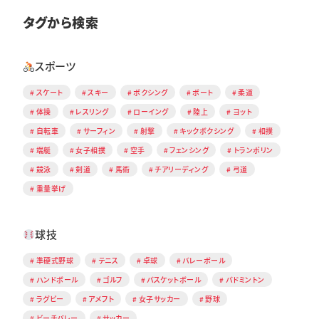
タグから検索
スポーツ
スケート
スキー
ボクシング
ボート
柔道
体操
レスリング
ローイング
陸上
ヨット
自転車
サーフィン
射撃
キックボクシング
相撲
端艇
女子相撲
空手
フェンシング
トランポリン
競泳
剣道
馬術
チアリーディング
弓道
重量挙げ
球技
準硬式野球
テニス
卓球
バレーボール
ハンドボール
ゴルフ
バスケットボール
バドミントン
ラグビー
アメフト
女子サッカー
野球
ビーチバレー
サッカー