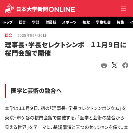
トップ
総合
学部
付属校
スポーツ
校友
学生社会
特集
イ
総合
2025年09月30日
トップ
理事長・学長セレクトシンポ １１月９日に
桜門会館で開催
総合
学部・大学院
付属校
医学と芸術の融合へ
スポーツ
本学は１１月９日、初の「理事長・学長セレクトシンポジウム」を
校友
東京・市ケ谷の桜門会館で開催する。「医学と芸術の融合から
学生社会
見える世界」をテーマに、基調講演と三つのセッションを催す。本