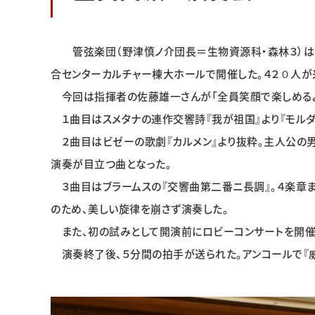
管弦楽団（野津慎ノ介団長＝生物資源科・森林３）は６
合センターカルチャー棟大ホールで開催した。４２０人が
今回は指揮者の佐藤雄一さんが「全員笑顔で楽しめるよ
１曲目はスメタナの連作交響詩『我が祖国』より『モルダ
２曲目はビゼーの歌劇『カルメン』より抜粋。主人公の
演奏が目立つ曲となった。
３曲目はブラームスの『交響曲第二番ニ長調』。４楽章
のため、美しい旋律を崩さず演奏した。
また、初の試みとして開演前にロビーコンサートを開催。
演奏終了後、５分間の拍手が送られた。アンコールで『威