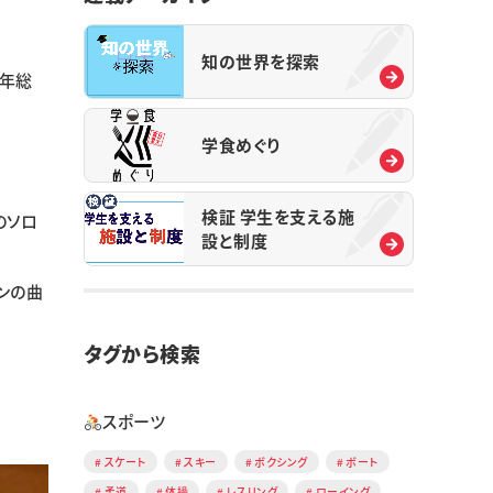
知の世界を探索
年総
学食めぐり
検証 学生を支える施
のソロ
設と制度
ンの曲
タグから検索
スポーツ
スケート
スキー
ボクシング
ボート
柔道
体操
レスリング
ローイング