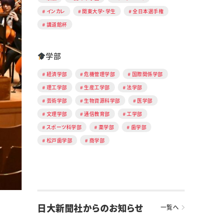
インカレ
関東大学・学生
全日本選手権
講道館杯
学部
経済学部
危機管理学部
国際関係学部
理工学部
生産工学部
法学部
芸術学部
生物資源科学部
医学部
文理学部
通信教育部
工学部
スポーツ科学部
薬学部
歯学部
松戸歯学部
商学部
日大新聞社からのお知らせ
一覧へ