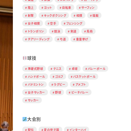
陸上
ヨット
自転車
サーフィン
射撃
キックボクシング
相撲
端艇
女子相撲
空手
フェンシング
トランポリン
競泳
剣道
馬術
チアリーディング
弓道
重量挙げ
球技
準硬式野球
テニス
卓球
バレーボール
ハンドボール
ゴルフ
バスケットボール
バドミントン
ラグビー
アメフト
女子サッカー
野球
ビーチバレー
サッカー
大会別
駅伝
夏の甲子園
インターハイ