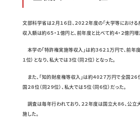
文部科学省は２月１６日、２0２２年度の「大学等におけ
収入額は約６５・１億円と、前年度と比べて約４・２億円増加
本学の「特許権実施等収入」は約３６２１万円で、前年度
１位）となり、私大では３位（同２位）となった。
また、「知的財産権等収入」は約４0２７万円で全国２６位
国２８位（同２９位）、私大では５位（同６位）だった。
調査は毎年行われており、２２年度は国立大８６、公立大
施した。