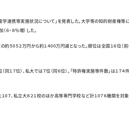
る産学連携等実施状況について」を発表した。大学等の知的財産権等
（６・８％増）した。
の約５0５２万円から約１４00万円減となった。順位は全国１６位（前
（同１７位）、私大では７位（同６位）。「特許権実施等件数」は１７４
１0７、私立大８２１校のほか高等専門学校など計１0７６機関を対