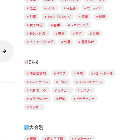
陸上
ヨット
自転車
サーフィン
射撃
キックボクシング
相撲
端艇
女子相撲
空手
フェンシング
トランポリン
競泳
剣道
馬術
チアリーディング
弓道
重量挙げ
球技
準硬式野球
テニス
卓球
バレーボール
ハンドボール
ゴルフ
バスケットボール
バドミントン
ラグビー
アメフト
女子サッカー
野球
ビーチバレー
サッカー
大会別
駅伝
夏の甲子園
インターハイ