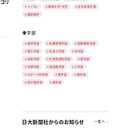
ルゴリ
インカレ
関東大学・学生
全日本選手権
講道館杯
学部
経済学部
危機管理学部
国際関係学部
理工学部
生産工学部
法学部
芸術学部
生物資源科学部
医学部
文理学部
通信教育部
工学部
スポーツ科学部
薬学部
歯学部
松戸歯学部
商学部
日大新聞社からのお知らせ
一覧へ