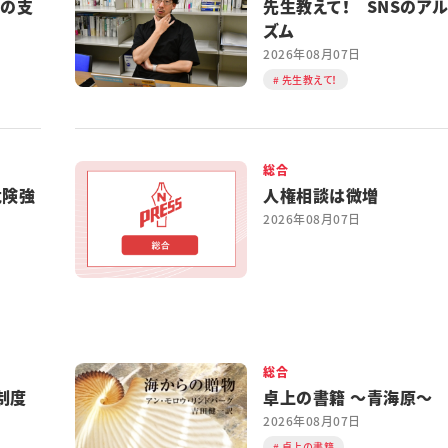
都の支
先生教えて！ SNSのア
ズム
2026年08月07日
先生教えて！
総合
危険強
人権相談は微増
2026年08月07日
総合
制度
卓上の書籍 ～青海原～
2026年08月07日
卓上の書籍