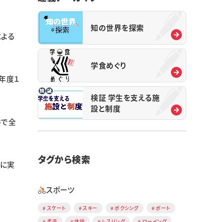
知の世界を探索
による
学食めぐり
年度１
検証 学生を支える施
設と制度
件で全
タグから検索
象に実
スポーツ
スケート
スキー
ボクシング
ボート
柔道
体操
レスリング
ローイング