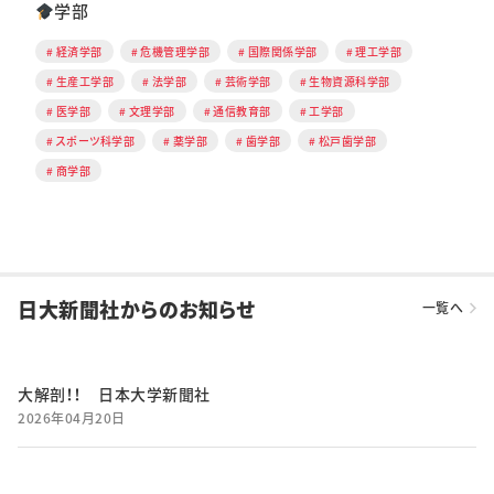
学部
経済学部
危機管理学部
国際関係学部
理工学部
生産工学部
法学部
芸術学部
生物資源科学部
医学部
文理学部
通信教育部
工学部
スポーツ科学部
薬学部
歯学部
松戸歯学部
商学部
日大新聞社からのお知らせ
一覧へ
大解剖！！ 日本大学新聞社
2026年04月20日