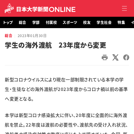
トップ
総合
学部
付属校
スポーツ
校友
学生社会
特集
イ
総合
2023年01月30日
トップ
学生の海外渡航 23年度から変更
総合
学部・大学院
新型コロナウイルスにより現在一部制限されている本学の学
付属校
生・生徒などの海外渡航が2023年度からコロナ禍以前の基準
スポーツ
へ変更となる。
校友
本学は新型コロナ感染拡大に伴い、20年度に全面的に海外渡
航を禁止。22年度は渡航の必要性や、渡航先の受け入れ状況、
学生社会