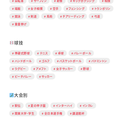
自転車
サーフィン
射撃
キックボクシング
相撲
端艇
女子相撲
空手
フェンシング
トランポリン
競泳
剣道
馬術
チアリーディング
弓道
重量挙げ
球技
準硬式野球
テニス
卓球
バレーボール
ハンドボール
ゴルフ
バスケットボール
バドミントン
ラグビー
アメフト
女子サッカー
野球
ビーチバレー
サッカー
大会別
駅伝
夏の甲子園
インターハイ
インカレ
関東大学・学生
全日本選手権
講道館杯