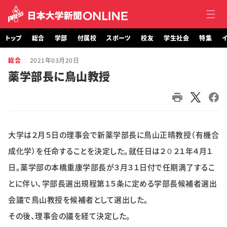
トップ
総合
学部
付属校
スポーツ
校友
学生社会
特集
イ
総合
2021年03月20日
トップ
薬学部長に鳥山教授
総合
学部・大学院
大学は２月５日の理事会で新薬学部長に鳥山正晴教授（有機合
付属校
成化学）を任命することを決定した。就任日は２０２１年４月１
スポーツ
日。薬学部の本橋重康学部長が３月３１日付で任期満了するこ
とに伴い、学部長選出規程第１５条に定める学部長候補者選出
校友
会議で鳥山教授を候補者として選出した。
学生社会
その後、理事会の議を経て決定した。