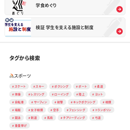
学食めぐり
検証 学生を支える施設と制度
タグから検索
スポーツ
スケート
スキー
ボクシング
ボート
柔道
体操
レスリング
ローイング
陸上
ヨット
自転車
サーフィン
射撃
キックボクシング
相撲
端艇
女子相撲
空手
フェンシング
トランポリン
競泳
剣道
馬術
チアリーディング
弓道
重量挙げ