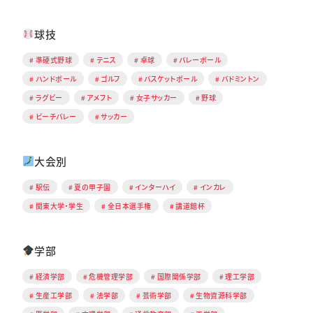
球技
準硬式野球
テニス
卓球
バレーボール
ハンドボール
ゴルフ
バスケットボール
バドミントン
ラグビー
アメフト
女子サッカー
野球
ビーチバレー
サッカー
大会別
駅伝
夏の甲子園
インターハイ
インカレ
関東大学・学生
全日本選手権
講道館杯
学部
経済学部
危機管理学部
国際関係学部
理工学部
生産工学部
法学部
芸術学部
生物資源科学部