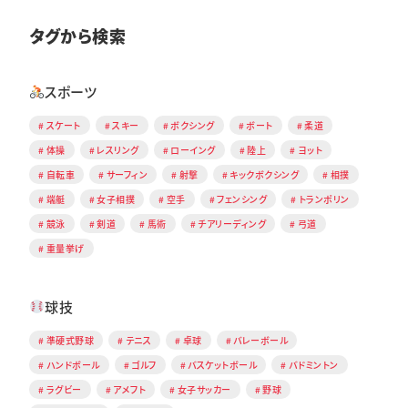
タグから検索
スポーツ
スケート
スキー
ボクシング
ボート
柔道
体操
レスリング
ローイング
陸上
ヨット
自転車
サーフィン
射撃
キックボクシング
相撲
端艇
女子相撲
空手
フェンシング
トランポリン
競泳
剣道
馬術
チアリーディング
弓道
重量挙げ
球技
準硬式野球
テニス
卓球
バレーボール
ハンドボール
ゴルフ
バスケットボール
バドミントン
ラグビー
アメフト
女子サッカー
野球