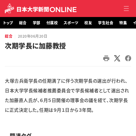
トップ
総合
学部
付属校
スポーツ
校友
学生社会
特集
イ
総合
2020年06月20日
トップ
次期学長に加藤教授
総合
学部・大学院
大塚𠮷兵衛学長の任期満了に伴う次期学長の選出が行われ、
付属校
日本大学学長候補者推薦委員会で学長候補者として選出され
スポーツ
た加藤直人氏が、６月５日開催の理事会の議を経て、次期学長
に正式決定した。任期は９月１日から３年間。
校友
学生社会
関連タグ