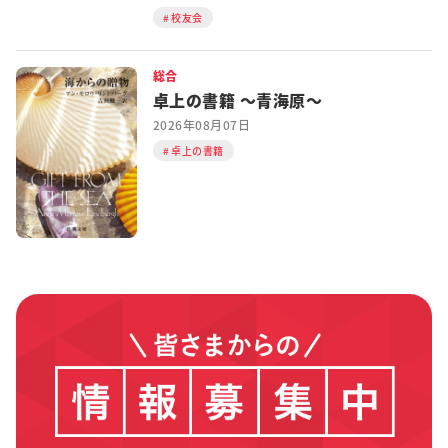
校友会
総合
卓上の書籍 ～青海原～
2026年08月07日
卓上の書籍