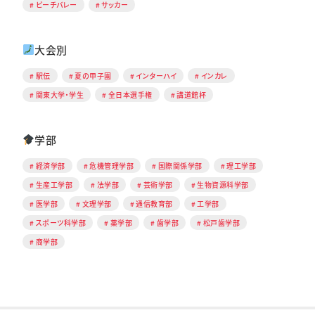
ビーチバレー
サッカー
大会別
駅伝
夏の甲子園
インターハイ
インカレ
関東大学・学生
全日本選手権
講道館杯
学部
経済学部
危機管理学部
国際関係学部
理工学部
生産工学部
法学部
芸術学部
生物資源科学部
医学部
文理学部
通信教育部
工学部
スポーツ科学部
薬学部
歯学部
松戸歯学部
商学部