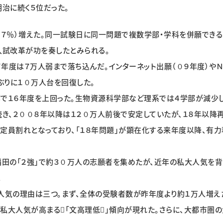
治に続く５位だった。
７・７％）増えた。同一試験日に同一問題で複数学部・学科を併願でき
入試改革が功を奏したとみられる。
年度は７万人弱まで落ち込んだ。インターネット出願（０９年度）や
ぶりに１０万人台を回復した。
で１６年度を上回った。生物資源科学部など理系では４学部が減少し
き、２００８年以降は１２０万人前後で安定していたが、１８年以降
定員割れとなっており、「１８年問題」が顕在化する来年度以降、有
田の「２強」で約３０万人の志願者を集めたが、近年の私大人気を
。
人気の理由は三つ。まず、全体の受験者数が昨年度より約１万人増え
私大人気が高まる「文高理低」傾向が現れた。さらに、大都市圏