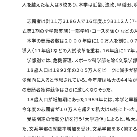
人を越えた私大は５校あり、本学は近畿、法政、早稲田、明
志願者は計１１万３１８６人で１６年度より８１１２人（
式第１期の全学部実施（一部学科・コースを除く）などの
本学の志願者数は２０００年度に１０万人を割り、０７
導入（１１年度）などの入試改革を重ね、１６年度に１７年
学部別では、危機管理、スポーツ科学部を除く文系学部
１８歳人口は１９９２年の２０５万人をピークに減少が続
少傾向に入ると予想されている。今年度は私大の４４％が
の志願者獲得競争はさらに激しくなりそうだ。
１８歳人口が増加期にあった１９８９年には、本学と早稲
今年度の志願者が１０万人を超えた私大は６校に上った
受験関連の情報分析を行う「大学通信」によると、私大
た、文系学部の就職率増加を受け、文系学部を多く擁する