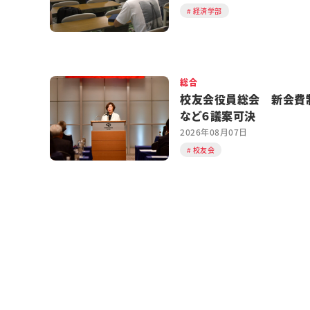
経済学部
総合
校友会役員総会 新会費
など６議案可決
2026年08月07日
校友会