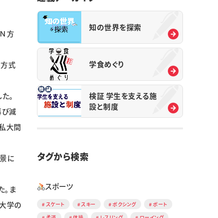
知の世界を探索
るＮ方
学食めぐり
Ｎ方式
検証 学生を支える施
た。
設と制度
再び減
力私大間
タグから検索
背景に
スポーツ
た。ま
の大学の
スケート
スキー
ボクシング
ボート
柔道
体操
レスリング
ローイング