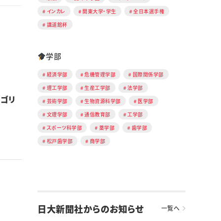
インカレ
関東大学・学生
全日本選手権
講道館杯
学部
経済学部
危機管理学部
国際関係学部
理工学部
生産工学部
法学部
ルゴリ
芸術学部
生物資源科学部
医学部
文理学部
通信教育部
工学部
スポーツ科学部
薬学部
歯学部
松戸歯学部
商学部
日大新聞社からのお知らせ
一覧へ