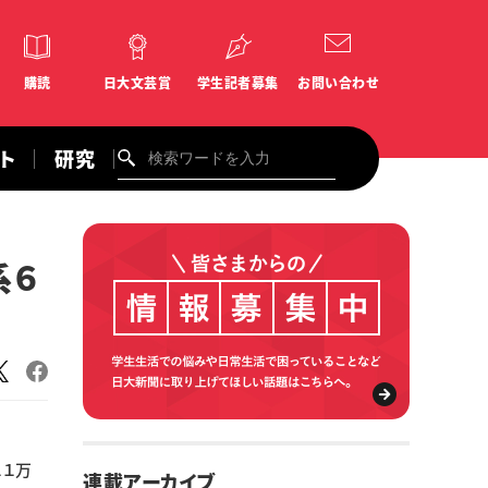
購読
日大文芸賞
学生記者募集
お問い合わせ
ント
研究
系６
１１万
連載アーカイブ