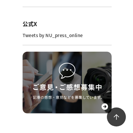
公式X
Tweets by NU_press_online