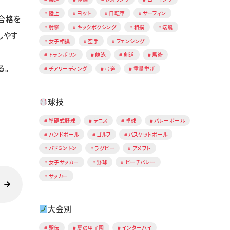
陸上
ヨット
自転車
サーフィン
合格を
射撃
キックボクシング
相撲
端艇
しやす
女子相撲
空手
フェンシング
トランポリン
競泳
剣道
馬術
る。
チアリーディング
弓道
重量挙げ
球技
準硬式野球
テニス
卓球
バレーボール
ハンドボール
ゴルフ
バスケットボール
バドミントン
ラグビー
アメフト
女子サッカー
野球
ビーチバレー
サッカー
大会別
駅伝
夏の甲子園
インターハイ