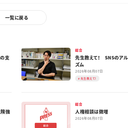
一覧に戻る
総合
都の支
先生教えて！ SNSのア
ズム
2026年08月07日
先生教えて！
総合
危険強
人権相談は微増
2026年08月07日