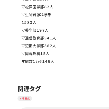
▽松戸歯学部８２人
▽生物資源科学部
１５８３人
▽薬学部１９７人
▽通信教育部３４１人
▽短期大学部３６２人
▽同専攻科１５人
▼総数１万６１４６人
関連タグ
卒業式