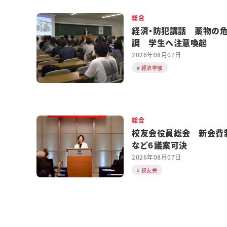
総合
経済・防犯講話 薬物の
調 学生へ注意喚起
2026年08月07日
経済学部
総合
校友会役員総会 新会費
など６議案可決
2026年08月07日
校友会