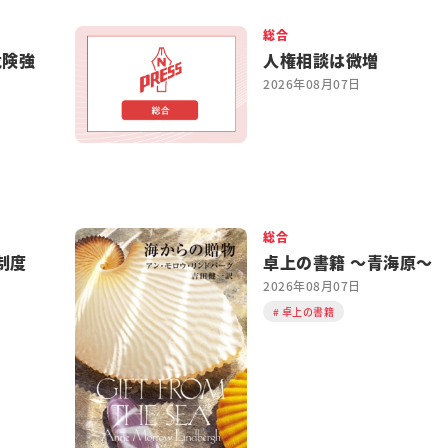
総合
危険強
人権相談は微増
2026年08月07日
総合
制度
卓上の書籍 ～青海原～
2026年08月07日
卓上の書籍