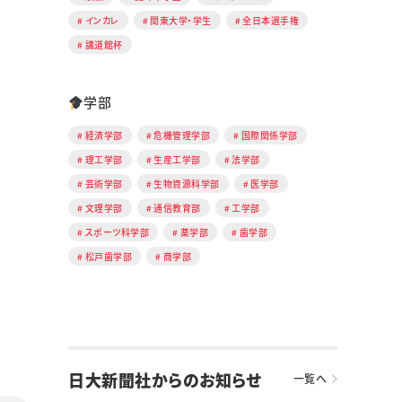
インカレ
関東大学・学生
全日本選手権
講道館杯
学部
経済学部
危機管理学部
国際関係学部
理工学部
生産工学部
法学部
芸術学部
生物資源科学部
医学部
文理学部
通信教育部
工学部
スポーツ科学部
薬学部
歯学部
松戸歯学部
商学部
日大新聞社からのお知らせ
一覧へ