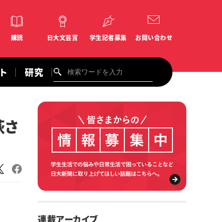
購読
日大文芸賞
学生記者募集
お問い合わせ
ント
研究
萩さ
連載アーカイブ