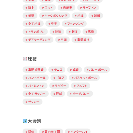
陸上
ヨット
自転車
サーフィン
射撃
キックボクシング
相撲
端艇
女子相撲
空手
フェンシング
トランポリン
競泳
剣道
馬術
チアリーディング
弓道
重量挙げ
球技
準硬式野球
テニス
卓球
バレーボール
ハンドボール
ゴルフ
バスケットボール
バドミントン
ラグビー
アメフト
女子サッカー
野球
ビーチバレー
サッカー
大会別
駅伝
夏の甲子園
インターハイ