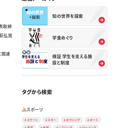
知の世界を探索
表取締
矢萩弘晃
学食めぐり
に関連
検証 学生を支える施
設と制度
タグから検索
スポーツ
スケート
スキー
ボクシング
ボート
柔道
体操
レスリング
ローイング