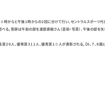
０時からと午後１時からの２回に分けて行い、セントラルスポーツ代
を述べる。答辞は午前の部を渡部直樹さん（芸術・写真）、午後の部を
２６人、優等賞３１１人、優秀賞１０人が表彰される。【６、７、８面