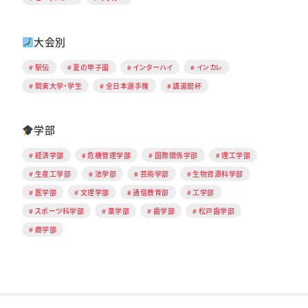
大会別
駅伝
夏の甲子園
インターハイ
インカレ
関東大学・学生
全日本選手権
講道館杯
学部
経済学部
危機管理学部
国際関係学部
理工学部
生産工学部
法学部
芸術学部
生物資源科学部
医学部
文理学部
通信教育部
工学部
スポーツ科学部
薬学部
歯学部
松戸歯学部
商学部