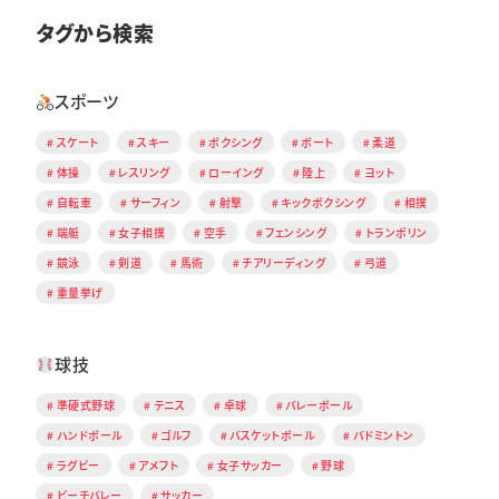
タグから検索
スポーツ
スケート
スキー
ボクシング
ボート
柔道
体操
レスリング
ローイング
陸上
ヨット
自転車
サーフィン
射撃
キックボクシング
相撲
端艇
女子相撲
空手
フェンシング
トランポリン
競泳
剣道
馬術
チアリーディング
弓道
重量挙げ
球技
準硬式野球
テニス
卓球
バレーボール
ハンドボール
ゴルフ
バスケットボール
バドミントン
ラグビー
アメフト
女子サッカー
野球
ビーチバレー
サッカー