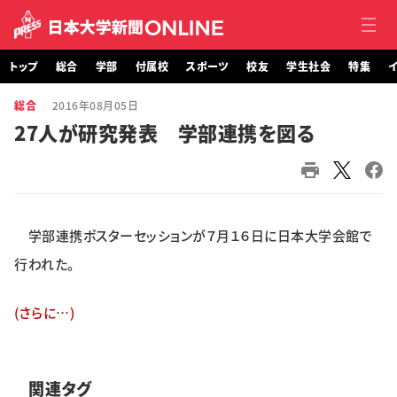
トップ
総合
学部
付属校
スポーツ
校友
学生社会
特集
イ
総合
2016年08月05日
トップ
27人が研究発表 学部連携を図る
総合
学部・大学院
学部連携ポスターセッションが７月１６日に日本大学会館で
付属校
行われた。
スポーツ
(さらに…)
校友
学生社会
関連タグ