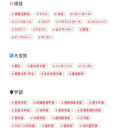
球技
準硬式野球
テニス
卓球
バレーボール
ハンドボール
ゴルフ
バスケットボール
バドミントン
ラグビー
アメフト
女子サッカー
野球
ビーチバレー
サッカー
大会別
駅伝
夏の甲子園
インターハイ
インカレ
関東大学・学生
全日本選手権
講道館杯
学部
経済学部
危機管理学部
国際関係学部
理工学部
生産工学部
法学部
芸術学部
生物資源科学部
医学部
文理学部
通信教育部
工学部
スポーツ科学部
薬学部
歯学部
松戸歯学部