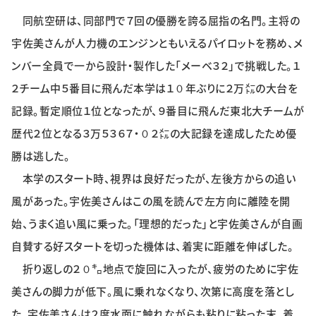
特集・企画
同航空研は、同部門で７回の優勝を誇る屈指の名門。主将の
宇佐美さんが人力機のエンジンともいえるパイロットを務め、メ
イベント
ンバー全員で一から設計・製作した「メーベ３２」で挑戦した。１
２チーム中５番目に飛んだ本学は１０年ぶりに２万㍍の大台を
購読
日大文芸賞
記録。暫定順位１位となったが、９番目に飛んだ東北大チームが
歴代２位となる３万５３６７・０２㍍の大記録を達成したため優
学生記者募集
お問い合わせ
勝は逃した。
本学のスタート時、視界は良好だったが、左後方からの追い
風があった。宇佐美さんはこの風を読んで左方向に離陸を開
始、うまく追い風に乗った。「理想的だった」と宇佐美さんが自画
自賛する好スタートを切った機体は、着実に距離を伸ばした。
折り返しの２０㌔地点で旋回に入ったが、疲労のために宇佐
美さんの脚力が低下。風に乗れなくなり、次第に高度を落とし
た。宇佐美さんは２度水面に触れながらも粘りに粘った末、着