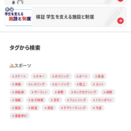
検証 学生を支える施設と制度
タグから検索
スポーツ
スケート
スキー
ボクシング
ボート
柔道
体操
レスリング
ローイング
陸上
ヨット
自転車
サーフィン
射撃
キックボクシング
相撲
端艇
女子相撲
空手
フェンシング
トランポリン
競泳
剣道
馬術
チアリーディング
弓道
重量挙げ