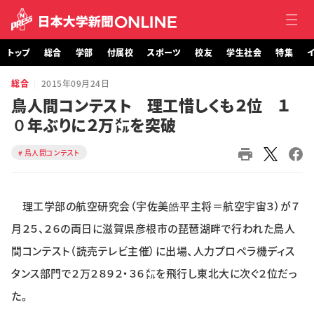
トップ
総合
学部
付属校
スポーツ
校友
学生社会
特集
イ
総合
2015年09月24日
トップ
鳥人間コンテスト 理工惜しくも２位 １
０年ぶりに２万㍍を突破
総合
鳥人間コンテスト
学部・大学院
付属校
理工学部の航空研究会（宇佐美皓平主将＝航空宇宙３）が７
スポーツ
月２５、２６の両日に滋賀県彦根市の琵琶湖畔で行われた鳥人
間コンテスト（読売テレビ主催）に出場、人力プロペラ機ディス
校友
タンス部門で２万２８９２・３６㍍を飛行し東北大に次ぐ２位だっ
た。
学生社会