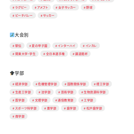
ラグビー
アメフト
女子サッカー
野球
ビーチバレー
サッカー
大会別
駅伝
夏の甲子園
インターハイ
インカレ
関東大学・学生
全日本選手権
講道館杯
学部
経済学部
危機管理学部
国際関係学部
理工学部
生産工学部
法学部
芸術学部
生物資源科学部
医学部
文理学部
通信教育部
工学部
スポーツ科学部
薬学部
歯学部
松戸歯学部
商学部