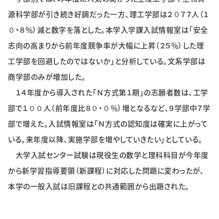
特集・企画
源科学部が引き続き好調だった一方、理工学部は２０７７人（１
０・８％）減と数字を落とした。本学入学課入試情報室は「安全
イベント
志向の高まりから前年度競争率が大幅に上昇（２５％）した理
工学部を回避したのではないか」と分析している。文系学部は
購読
日大文芸賞
商学部のみが増加した。
１４年度から導入された「Ｎ方式第１期」の志願者数は、工学
学生記者募集
お問い合わせ
部で１００人（前年度比８０・０％）増となるなど、９学部中７学
部で増えた。入試情報室は「Ｎ方式の認知度は確実に上がって
いる。来年度以降、実施学部を増やしていきたい」としている。
大学入試センター試験は現役生の数学と理科科目が今年度
から新学習指導要領（新課程）に対応した問題に変わったが、
本学の一般入試は旧課程との共通範囲から出題された。