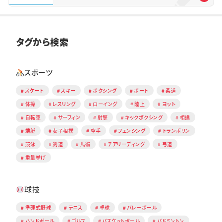
タグから検索
スポーツ
スケート
スキー
ボクシング
ボート
柔道
体操
レスリング
ローイング
陸上
ヨット
自転車
サーフィン
射撃
キックボクシング
相撲
端艇
女子相撲
空手
フェンシング
トランポリン
競泳
剣道
馬術
チアリーディング
弓道
重量挙げ
球技
準硬式野球
テニス
卓球
バレーボール
ハンドボール
ゴルフ
バスケットボール
バドミントン