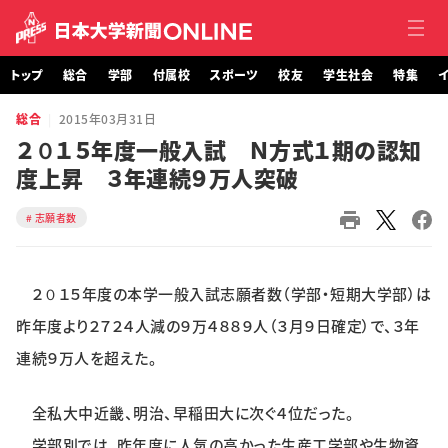
トップ
総合
学部
付属校
スポーツ
校友
学生社会
特集
イ
総合
2015年03月31日
トップ
２０１５年度一般入試 Ｎ方式１期の認知
度上昇 ３年連続９万人突破
総合
志願者数
学部・大学院
付属校
２０１５年度の本学一般入試志願者数（学部・短期大学部）は
スポーツ
昨年度より２７２４人減の９万４８８９人（３月９日確定）で、３年
連続９万人を超えた。
校友
全私大中近畿、明治、早稲田大に次ぐ４位だった。
学生社会
学部別では、昨年度に人気の高かった生産工学部や生物資