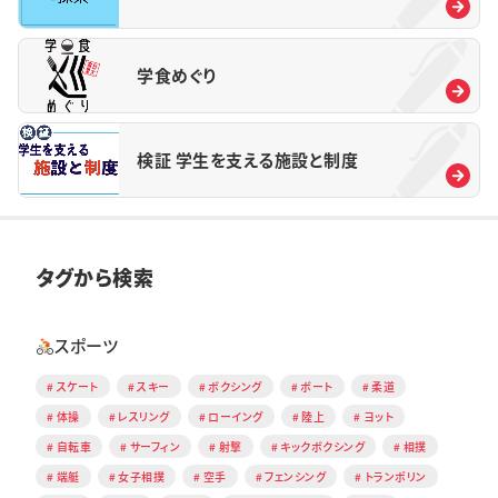
学食めぐり
検証 学生を支える施設と制度
タグから検索
スポーツ
スケート
スキー
ボクシング
ボート
柔道
体操
レスリング
ローイング
陸上
ヨット
自転車
サーフィン
射撃
キックボクシング
相撲
端艇
女子相撲
空手
フェンシング
トランポリン