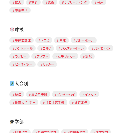
競泳
剣道
馬術
チアリーディング
弓道
重量挙げ
球技
準硬式野球
テニス
卓球
バレーボール
ハンドボール
ゴルフ
バスケットボール
バドミントン
ラグビー
アメフト
女子サッカー
野球
ビーチバレー
サッカー
大会別
駅伝
夏の甲子園
インターハイ
インカレ
関東大学・学生
全日本選手権
講道館杯
学部
経済学部
危機管理学部
国際関係学部
理工学部