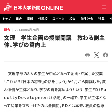
トップ
総合
学部
付属校
スポーツ
校友
学生社会
特集
イ
総合
2013年05月28日
トップ
文理 学生企画の授業開講 教わる側主
体、学びの質向上
総合
学部・大学院
付属校
文理学部の８人の学生が中心となって企画・立案した授業
スポーツ
「これから『日本の将来』の話をしよう」が４月から開講した。教
わる側が主体となり、学びの質を高めようという「学生ＦＤ（Ｆａ
校友
ｃｕｌｔｙＤｅｖｅｌｏｐｍｅｎｔ）活動」の一環で、学生が主体とな
って授業を立ち上げたのは全国初。ＦＤとは本来、教員の指導
学生社会