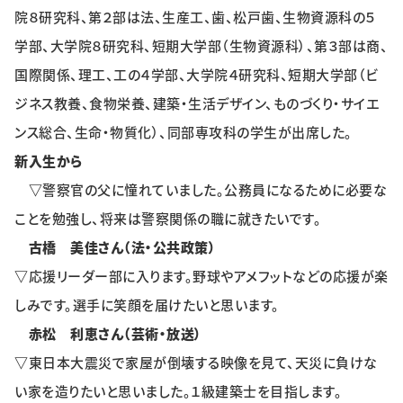
院８研究科、第２部は法、生産工、歯、松戸歯、生物資源科の５
学部、大学院８研究科、短期大学部（生物資源科）、第３部は商、
国際関係、理工、工の４学部、大学院４研究科、短期大学部（ビ
ジネス教養、食物栄養、建築・生活デザイン、ものづくり・サイエ
ンス総合、生命・物質化）、同部専攻科の学生が出席した。
新入生から
▽
警察官の父に憧れていました。公務員になるために必要な
ことを勉強し、将来は警察関係の職に就きたいです。
古橋 美佳さん（法・公共政策）
▽
応援リーダー部に入ります。野球やアメフットなどの応援が楽
しみです。選手に笑顔を届けたいと思います。
赤松 利恵さん（芸術・放送）
▽
東日本大震災で家屋が倒壊する映像を見て、天災に負けな
い家を造りたいと思いました。１級建築士を目指します。