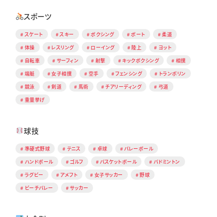
スポーツ
スケート
スキー
ボクシング
ボート
柔道
体操
レスリング
ローイング
陸上
ヨット
自転車
サーフィン
射撃
キックボクシング
相撲
端艇
女子相撲
空手
フェンシング
トランポリン
競泳
剣道
馬術
チアリーディング
弓道
重量挙げ
球技
準硬式野球
テニス
卓球
バレーボール
ハンドボール
ゴルフ
バスケットボール
バドミントン
ラグビー
アメフト
女子サッカー
野球
ビーチバレー
サッカー