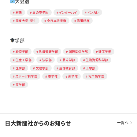
大会別
駅伝
夏の甲子園
インターハイ
インカレ
関東大学・学生
全日本選手権
講道館杯
学部
経済学部
危機管理学部
国際関係学部
理工学部
生産工学部
法学部
芸術学部
生物資源科学部
医学部
文理学部
通信教育部
工学部
スポーツ科学部
薬学部
歯学部
松戸歯学部
商学部
日大新聞社からのお知らせ
一覧へ