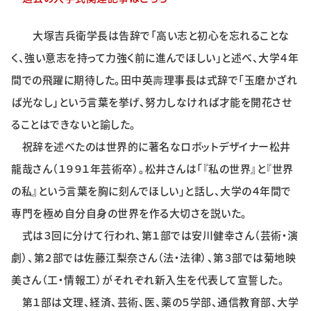
特集・企画
大塚吉兵衛学長は告辞で「高い志と初心を忘れることな
イベント
く、強い意志を持って力強く前に進んでほしい」と述べ、大学４年
間での飛躍に期待した。田中英壽理事長は式辞で「玉磨かざれ
ば光なし」という言葉を挙げ、努力しなければ才能を開花させ
購読
日大文芸賞
ることはできないと諭した。
学生記者募集
お問い合わせ
祝辞を述べたのは世界的に著名なロボットデザイナー松井
龍哉さん（１９９１年芸術卒）。松井さんは「『私の世界』と『世界
の私』という言葉を胸に刻んでほしい」と話し、大学の４年間で
専門を極め自分自身の世界を作る大切さを説いた。
式は３回に分けて行われ、第１部では安川健幸さん（芸術・演
劇）、第２部では佐藤江梨奈さん（法・法律）、第３部では菊地映
美さん（工・情報工）がそれぞれ新入生を代表して宣誓した。
第１部は文理、経済、芸術、医、薬の５学部、通信教育部、大学