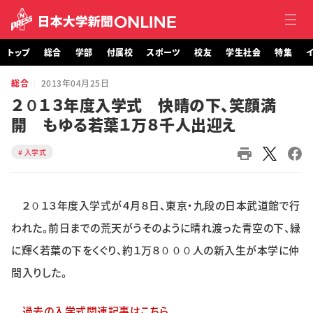
トップ
総合
学部
付属校
スポーツ
校友
学生社会
特集
イ
総合
2013年04月25日
トップ
２０１３年度入学式 快晴の下、笑顔満
開 もゆる若葉１万８千人出迎え
総合
入学式
学部・大学院
付属校
２０１３年度入学式が４月８日、東京・九段の日本武道館で行
スポーツ
われた。前日までの荒天がうそのように晴れ渡った青空の下、緑
に輝く若葉の下をくぐり、約１万８０００人の新入生が本学に仲
校友
間入りした。
学生社会
過去の入学式関連記事はこちら