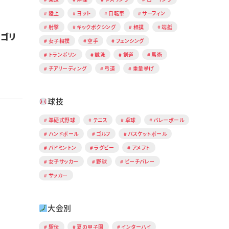
陸上
ヨット
自転車
サーフィン
射撃
キックボクシング
相撲
端艇
ルゴリ
女子相撲
空手
フェンシング
トランポリン
競泳
剣道
馬術
チアリーディング
弓道
重量挙げ
球技
準硬式野球
テニス
卓球
バレーボール
ハンドボール
ゴルフ
バスケットボール
バドミントン
ラグビー
アメフト
女子サッカー
野球
ビーチバレー
サッカー
大会別
駅伝
夏の甲子園
インターハイ