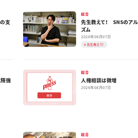
総合
都の支
先生教えて！ SNSのア
ズム
2026年08月07日
先生教えて！
総合
危険強
人権相談は微増
2026年08月07日
総合