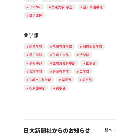
インカレ
関東大学・学生
全日本選手権
講道館杯
学部
経済学部
危機管理学部
国際関係学部
理工学部
生産工学部
法学部
芸術学部
生物資源科学部
医学部
文理学部
通信教育部
工学部
スポーツ科学部
薬学部
歯学部
松戸歯学部
商学部
日大新聞社からのお知らせ
一覧へ