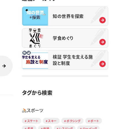
知の世界を探索
学食めぐり
検証 学生を支える施
設と制度
タグから検索
スポーツ
スケート
スキー
ボクシング
ボート
柔道
体操
レスリング
ローイング