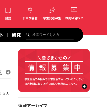
購読
日大文芸賞
学生記者募集
お問い合わせ
ント
研究
００人
連載アーカイブ