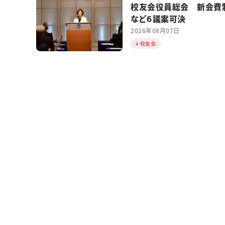
校友会役員総会 新会費
など６議案可決
2026年08月07日
校友会