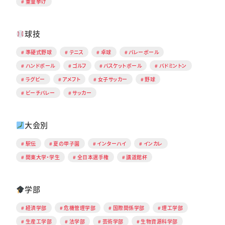
重量挙げ
球技
準硬式野球
テニス
卓球
バレーボール
ハンドボール
ゴルフ
バスケットボール
バドミントン
ラグビー
アメフト
女子サッカー
野球
ビーチバレー
サッカー
大会別
駅伝
夏の甲子園
インターハイ
インカレ
関東大学・学生
全日本選手権
講道館杯
学部
経済学部
危機管理学部
国際関係学部
理工学部
生産工学部
法学部
芸術学部
生物資源科学部