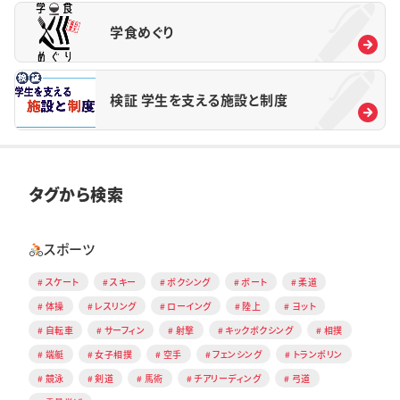
学食めぐり
検証 学生を支える施設と制度
タグから検索
スポーツ
スケート
スキー
ボクシング
ボート
柔道
体操
レスリング
ローイング
陸上
ヨット
自転車
サーフィン
射撃
キックボクシング
相撲
端艇
女子相撲
空手
フェンシング
トランポリン
競泳
剣道
馬術
チアリーディング
弓道