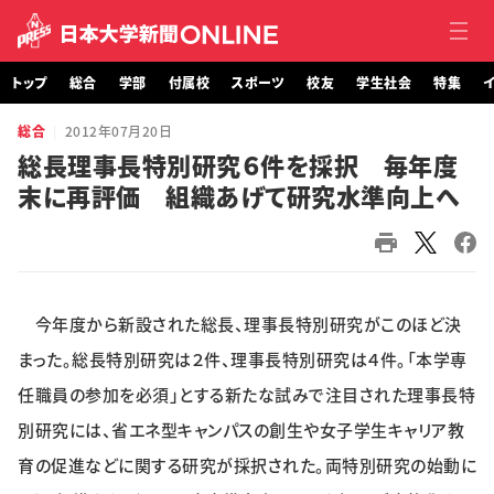
トップ
総合
学部
付属校
スポーツ
校友
学生社会
特集
イ
総合
2012年07月20日
トップ
総長理事長特別研究６件を採択 毎年度
末に再評価 組織あげて研究水準向上へ
総合
学部・大学院
付属校
今年度から新設された総長、理事長特別研究がこのほど決
スポーツ
まった。総長特別研究は２件、理事長特別研究は４件。「本学専
任職員の参加を必須」とする新たな試みで注目された理事長特
校友
別研究には、省エネ型キャンパスの創生や女子学生キャリア教
育の促進などに関する研究が採択された。両特別研究の始動に
学生社会