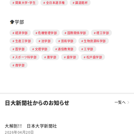
関東大学・学生
全日本選手権
講道館杯
学部
経済学部
危機管理学部
国際関係学部
理工学部
生産工学部
法学部
芸術学部
生物資源科学部
医学部
文理学部
通信教育部
工学部
スポーツ科学部
薬学部
歯学部
松戸歯学部
商学部
日大新聞社からのお知らせ
一覧へ
大解剖！！ 日本大学新聞社
2026年04月20日