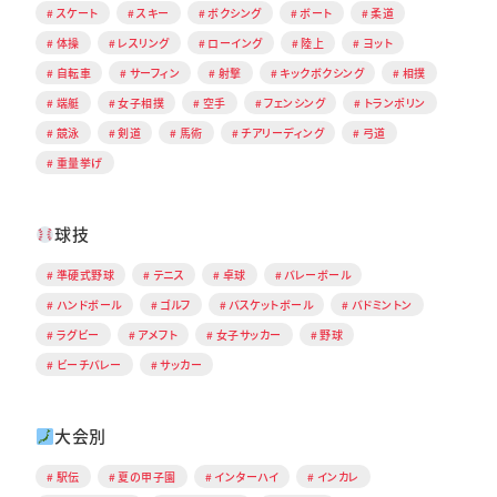
スケート
スキー
ボクシング
ボート
柔道
体操
レスリング
ローイング
陸上
ヨット
自転車
サーフィン
射撃
キックボクシング
相撲
端艇
女子相撲
空手
フェンシング
トランポリン
競泳
剣道
馬術
チアリーディング
弓道
重量挙げ
球技
準硬式野球
テニス
卓球
バレーボール
ハンドボール
ゴルフ
バスケットボール
バドミントン
ラグビー
アメフト
女子サッカー
野球
ビーチバレー
サッカー
大会別
駅伝
夏の甲子園
インターハイ
インカレ