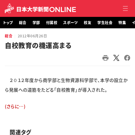
トップ
総合
学部
付属校
スポーツ
校友
学生社会
特集
イ
総合
2012年06月26日
トップ
自校教育の機運高まる
総合
学部・大学院
２０１２年度から商学部と生物資源科学部で、本学の設立か
付属校
ら発展への道筋をたどる「自校教育」が導入された。
スポーツ
(さらに…)
校友
学生社会
関連タグ