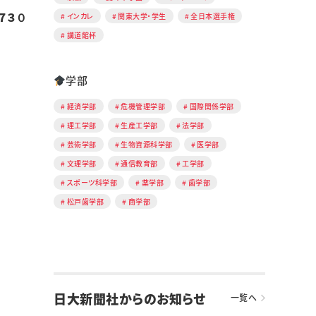
７３０
インカレ
関東大学・学生
全日本選手権
講道館杯
学部
経済学部
危機管理学部
国際関係学部
理工学部
生産工学部
法学部
芸術学部
生物資源科学部
医学部
文理学部
通信教育部
工学部
スポーツ科学部
薬学部
歯学部
松戸歯学部
商学部
日大新聞社からのお知らせ
一覧へ