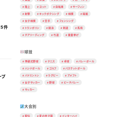
陸上
ヨット
自転車
サーフィン
射撃
キックボクシング
相撲
端艇
女子相撲
空手
フェンシング
５件
トランポリン
競泳
剣道
馬術
チアリーディング
弓道
重量挙げ
球技
準硬式野球
テニス
卓球
バレーボール
ハンドボール
ゴルフ
バスケットボール
ープ
バドミントン
ラグビー
アメフト
女子サッカー
野球
ビーチバレー
サッカー
大会別
駅伝
夏の甲子園
インターハイ