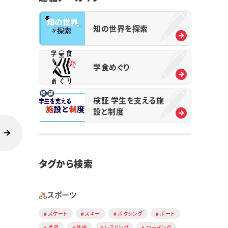
知の世界を探索
学食めぐり
検証 学生を支える施
設と制度
タグから検索
スポーツ
スケート
スキー
ボクシング
ボート
柔道
体操
レスリング
ローイング