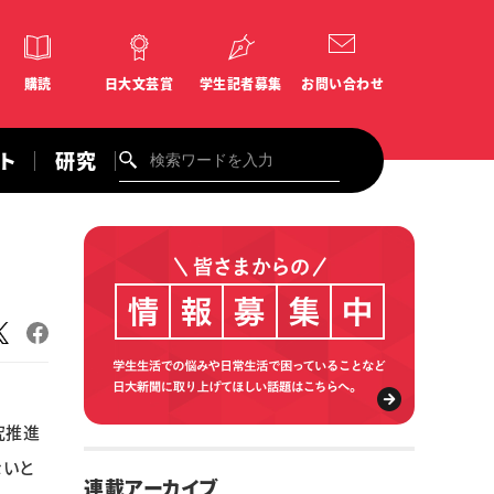
購読
日大文芸賞
学生記者募集
お問い合わせ
ント
研究
究推進
ないと
連載アーカイブ