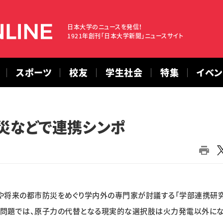
日本大学のニュースを発信！
1921年創刊「日本大学新聞」ニュースサイト
スポーツ
校友
学生社会
特集
イベ
災などで連携シンポ
や将来の都市防災をめぐり学内外の専門家が討議する「学部連携研
ギー問題では、原子力の代替となる現実的な選択肢は火力発電以外に