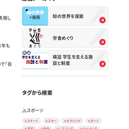
知の世界を探索
表現し
学食めぐり
来年も
検証 学生を支える施
設と制度
で「自
タグから検索
スポーツ
スケート
スキー
ボクシング
ボート
柔道
体操
レスリング
ローイング