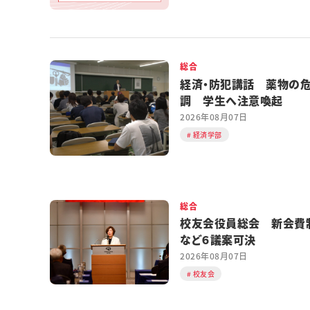
総合
経済・防犯講話 薬物の
調 学生へ注意喚起
2026年08月07日
経済学部
総合
校友会役員総会 新会費
など６議案可決
2026年08月07日
校友会