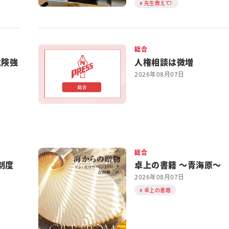
先生教えて！
総合
危険強
人権相談は微増
2026年08月07日
総合
制度
卓上の書籍 ～青海原～
2026年08月07日
卓上の書籍