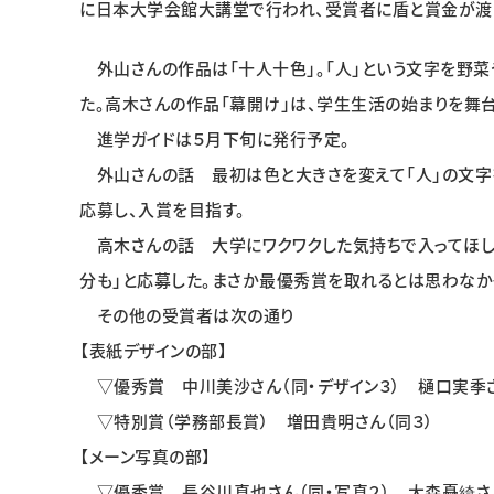
に日本大学会館大講堂で行われ、受賞者に盾と賞金が渡
外山さんの作品は「十人十色」。「人」という文字を野菜
た。高木さんの作品「幕開け」は、学生生活の始まりを舞
進学ガイドは５月下旬に発行予定。
外山さんの話 最初は色と大きさを変えて「人」の文字を
応募し、入賞を目指す。
高木さんの話 大学にワクワクした気持ちで入ってほし
分も」と応募した。まさか最優秀賞を取れるとは思わなか
その他の受賞者は次の通り
【表紙デザインの部】
▽優秀賞 中川美沙さん（同・デザイン３） 樋口実季さ
▽特別賞（学務部長賞） 増田貴明さん（同３）
【メーン写真の部】
▽優秀賞 長谷川真也さん（同・写真２） 大森憂綺さ