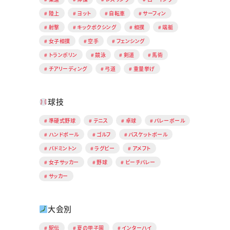
陸上
ヨット
自転車
サーフィン
射撃
キックボクシング
相撲
端艇
女子相撲
空手
フェンシング
トランポリン
競泳
剣道
馬術
チアリーディング
弓道
重量挙げ
球技
準硬式野球
テニス
卓球
バレーボール
ハンドボール
ゴルフ
バスケットボール
バドミントン
ラグビー
アメフト
女子サッカー
野球
ビーチバレー
サッカー
大会別
駅伝
夏の甲子園
インターハイ