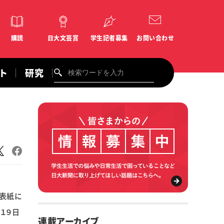
購読
日大文芸賞
学生記者募集
お問い合わせ
ント
研究
表紙に
１９日
連載アーカイブ