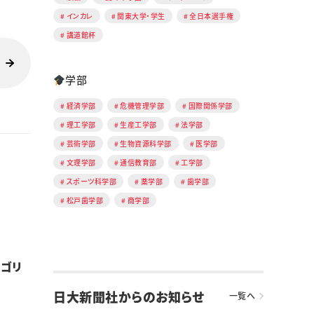
インカレ
関東大学・学生
全日本選手権
講道館杯
学部
経済学部
危機管理学部
国際関係学部
理工学部
生産工学部
法学部
芸術学部
生物資源科学部
医学部
文理学部
通信教育部
工学部
スポーツ科学部
薬学部
歯学部
松戸歯学部
商学部
ルゴリ
日大新聞社からのお知らせ
一覧へ