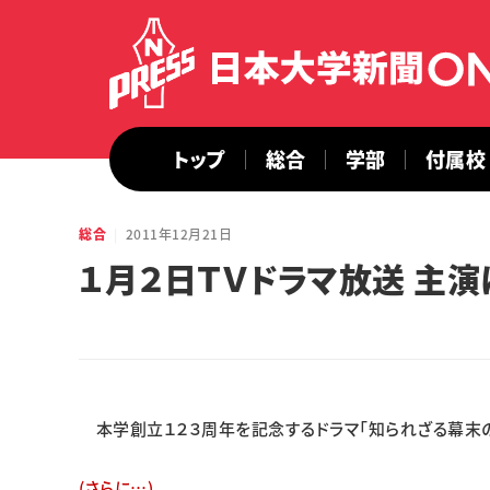
トップ
総合
学部
付属校
総合
2011年12月21日
１月２日ＴＶドラマ放送 主
本学創立１２３周年を記念するドラマ「知られざる幕末の
(さらに…)