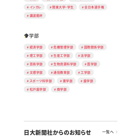
インカレ
関東大学・学生
全日本選手権
講道館杯
学部
経済学部
危機管理学部
国際関係学部
理工学部
生産工学部
法学部
芸術学部
生物資源科学部
医学部
文理学部
通信教育部
工学部
スポーツ科学部
薬学部
歯学部
松戸歯学部
商学部
日大新聞社からのお知らせ
一覧へ