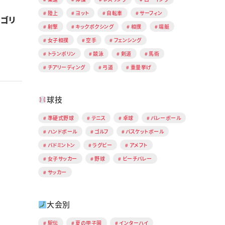
陸上
ヨット
自転車
サーフィン
ルゴリ
射撃
キックボクシング
相撲
端艇
女子相撲
空手
フェンシング
トランポリン
競泳
剣道
馬術
チアリーディング
弓道
重量挙げ
球技
準硬式野球
テニス
卓球
バレーボール
ハンドボール
ゴルフ
バスケットボール
バドミントン
ラグビー
アメフト
女子サッカー
野球
ビーチバレー
サッカー
大会別
駅伝
夏の甲子園
インターハイ