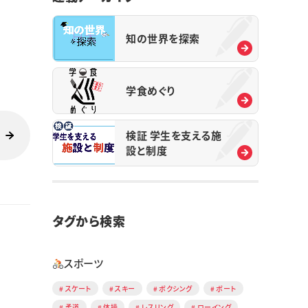
知の世界を探索
学食めぐり
検証 学生を支える施
設と制度
タグから検索
スポーツ
スケート
スキー
ボクシング
ボート
柔道
体操
レスリング
ローイング