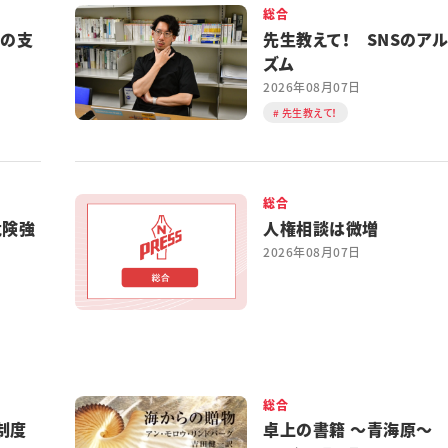
総合
都の支
先生教えて！ SNSのア
ズム
2026年08月07日
先生教えて！
総合
危険強
人権相談は微増
2026年08月07日
総合
制度
卓上の書籍 ～青海原～