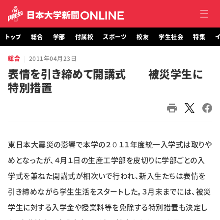
トップ
総合
学部
付属校
スポーツ
校友
学生社会
特集
イ
総合
2011年04月23日
トップ
表情を引き締めて開講式 被災学生に
特別措置
総合
学部・大学院
付属校
東日本大震災の影響で本学の２０１１年度統一入学式は取りや
スポーツ
めとなったが、４月１日の生産工学部を皮切りに学部ごとの入
学式を兼ねた開講式が相次いで行われ、新入生たちは表情を
校友
引き締めながら学生生活をスタートした。３月末までには、被災
学生に対する入学金や授業料等を免除する特別措置も決定し
学生社会