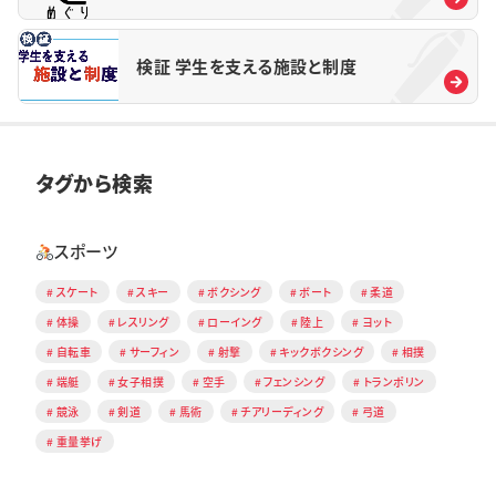
検証 学生を支える施設と制度
タグから検索
スポーツ
スケート
スキー
ボクシング
ボート
柔道
体操
レスリング
ローイング
陸上
ヨット
自転車
サーフィン
射撃
キックボクシング
相撲
端艇
女子相撲
空手
フェンシング
トランポリン
競泳
剣道
馬術
チアリーディング
弓道
重量挙げ