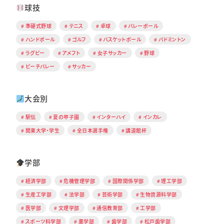
球技
準硬式野球
テニス
卓球
バレーボール
ハンドボール
ゴルフ
バスケットボール
バドミントン
ラグビー
アメフト
女子サッカー
野球
ビーチバレー
サッカー
大会別
駅伝
夏の甲子園
インターハイ
インカレ
関東大学・学生
全日本選手権
講道館杯
学部
経済学部
危機管理学部
国際関係学部
理工学部
生産工学部
法学部
芸術学部
生物資源科学部
医学部
文理学部
通信教育部
工学部
スポーツ科学部
薬学部
歯学部
松戸歯学部