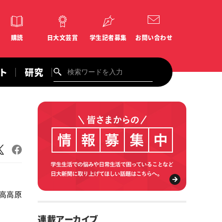
購読
日大文芸賞
学生記者募集
お問い合わせ
ント
研究
高高原
連載アーカイブ