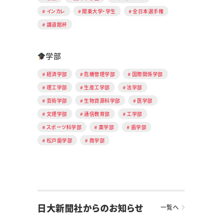
インカレ
関東大学・学生
全日本選手権
講道館杯
学部
経済学部
危機管理学部
国際関係学部
理工学部
生産工学部
法学部
芸術学部
生物資源科学部
医学部
文理学部
通信教育部
工学部
スポーツ科学部
薬学部
歯学部
松戸歯学部
商学部
日大新聞社からのお知らせ
一覧へ