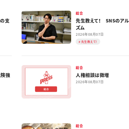
総合
都の支
先生教えて！ SNSのア
ズム
2026年08月07日
先生教えて！
総合
危険強
人権相談は微増
2026年08月07日
総合