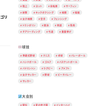
陸上
ヨット
自転車
サーフィン
射撃
キックボクシング
相撲
端艇
ルゴリ
女子相撲
空手
フェンシング
トランポリン
競泳
剣道
馬術
チアリーディング
弓道
重量挙げ
球技
準硬式野球
テニス
卓球
バレーボール
ハンドボール
ゴルフ
バスケットボール
バドミントン
ラグビー
アメフト
女子サッカー
野球
ビーチバレー
サッカー
大会別
駅伝
夏の甲子園
インターハイ