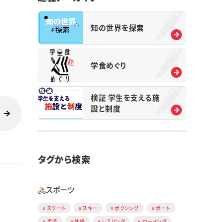
知の世界を探索
学食めぐり
検証 学生を支える施
設と制度
タグから検索
スポーツ
スケート
スキー
ボクシング
ボート
柔道
体操
レスリング
ローイング