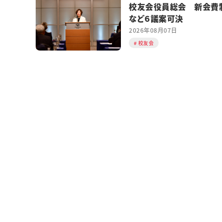
校友会役員総会 新会費
など６議案可決
2026年08月07日
校友会