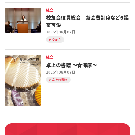
総合
校友会役員総会 新会費制度など６議
案可決
2026年08月07日
校友会
総合
卓上の書籍 ～青海原～
2026年08月07日
卓上の書籍