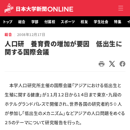
トップ
総合
学部
付属校
スポーツ
校友
学生社会
特集
イ
総合
2008年12月17日
トップ
人口研 養育費の増加が要因 低出生に
関する国際会議
総合
学部・大学院
付属校
本学人口研究所主催の国際会議「アジアにおける低出生と
スポーツ
生殖に関する健康」が１１月１２日から１４日まで東京・九段の
ホテルグランドパレスで開催され、世界各国の研究者約５０人
校友
が参加し「低出生のメカニズム」などアジアの人口問題をめぐる
２５のテーマについて研究報告を行った。
学生社会