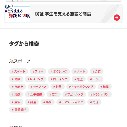
検証 学生を支える施設と制度
タグから検索
スポーツ
スケート
スキー
ボクシング
ボート
柔道
体操
レスリング
ローイング
陸上
ヨット
自転車
サーフィン
射撃
キックボクシング
相撲
端艇
女子相撲
空手
フェンシング
トランポリン
競泳
剣道
馬術
チアリーディング
弓道
重量挙げ