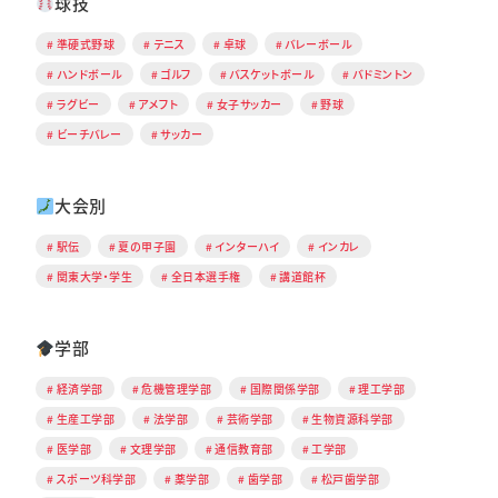
球技
準硬式野球
テニス
卓球
バレーボール
ハンドボール
ゴルフ
バスケットボール
バドミントン
ラグビー
アメフト
女子サッカー
野球
ビーチバレー
サッカー
大会別
駅伝
夏の甲子園
インターハイ
インカレ
関東大学・学生
全日本選手権
講道館杯
学部
経済学部
危機管理学部
国際関係学部
理工学部
生産工学部
法学部
芸術学部
生物資源科学部
医学部
文理学部
通信教育部
工学部
スポーツ科学部
薬学部
歯学部
松戸歯学部