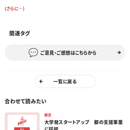
特集・企画
(さらに…)
イベント
関連タグ
購読
日大文芸賞
ご意見・ご感想はこちらから
学生記者募集
お問い合わせ
一覧に戻る
合わせて読みたい
総合
大学発スタートアップ 都の支援事業
に採択