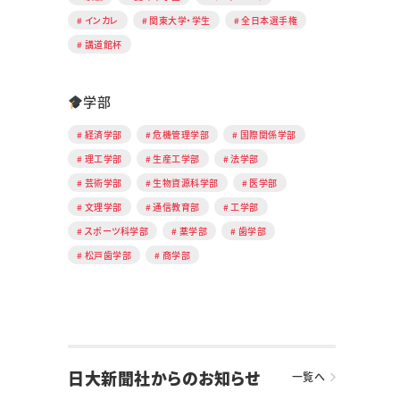
インカレ
関東大学・学生
全日本選手権
講道館杯
学部
経済学部
危機管理学部
国際関係学部
理工学部
生産工学部
法学部
芸術学部
生物資源科学部
医学部
文理学部
通信教育部
工学部
スポーツ科学部
薬学部
歯学部
松戸歯学部
商学部
日大新聞社からのお知らせ
一覧へ