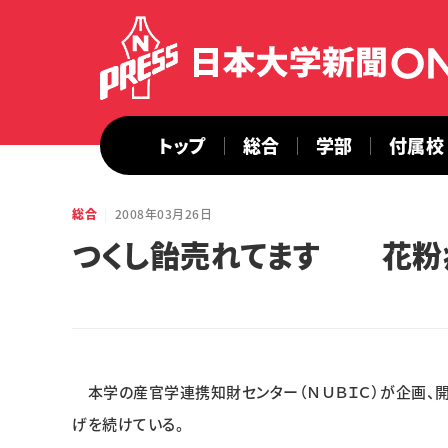
トップ
総合
学部
付属校
総合
2008年03月26日
つくし飴売れてます 花粉
本学の産官学連携知財センター（ＮＵＢＩＣ）が企画、開
げを続けている。