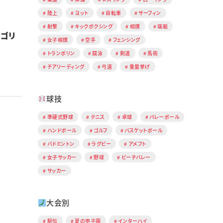
陸上
ヨット
自転車
サーフィン
射撃
キックボクシング
相撲
端艇
ルゴリ
女子相撲
空手
フェンシング
トランポリン
競泳
剣道
馬術
チアリーディング
弓道
重量挙げ
球技
準硬式野球
テニス
卓球
バレーボール
ハンドボール
ゴルフ
バスケットボール
バドミントン
ラグビー
アメフト
女子サッカー
野球
ビーチバレー
サッカー
大会別
駅伝
夏の甲子園
インターハイ