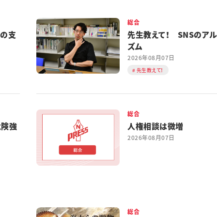
総合
都の支
先生教えて！ SNSのア
ズム
2026年08月07日
先生教えて！
総合
危険強
人権相談は微増
2026年08月07日
総合