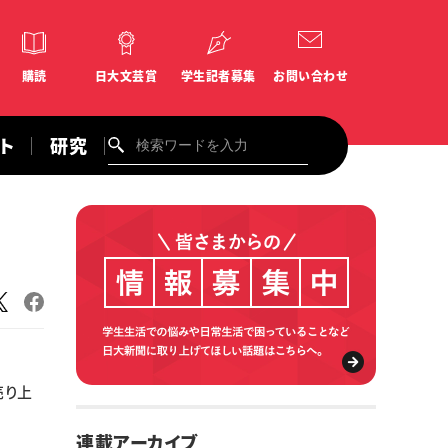
購読
日大文芸賞
学生記者募集
お問い合わせ
ント
研究
売り上
連載アーカイブ