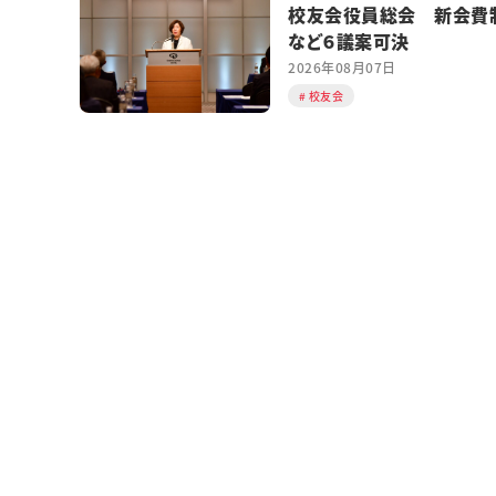
校友会役員総会 新会費
など６議案可決
2026年08月07日
校友会