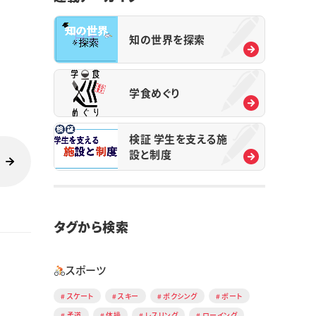
知の世界を探索
学食めぐり
検証 学生を支える施
設と制度
タグから検索
スポーツ
スケート
スキー
ボクシング
ボート
柔道
体操
レスリング
ローイング