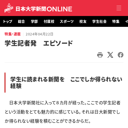
トップ
総合
学部
付属校
スポーツ
校友
学生社会
特集
イ
特集・連載
2024年04月22日
トップ
学生記者発 エピソード
総合
学部・大学院
学生に読まれる新聞を ここでしか得られない
付属校
経験
スポーツ
日本大学新聞社に入って８カ月が経った。ここでの学生記者
校友
という活動をとても魅力的に感じている。それは日大新聞でし
か得られない経験を積むことができるからだ。
学生社会