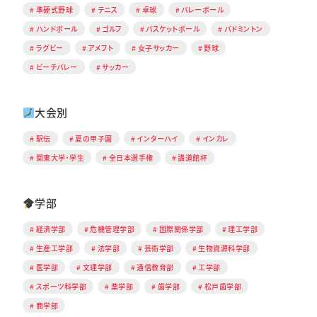
準硬式野球
テニス
卓球
バレーボール
ハンドボール
ゴルフ
バスケットボール
バドミントン
ラグビー
アメフト
女子サッカー
野球
ビーチバレー
サッカー
大会別
駅伝
夏の甲子園
インターハイ
インカレ
関東大学・学生
全日本選手権
講道館杯
学部
経済学部
危機管理学部
国際関係学部
理工学部
生産工学部
法学部
芸術学部
生物資源科学部
医学部
文理学部
通信教育部
工学部
スポーツ科学部
薬学部
歯学部
松戸歯学部
商学部