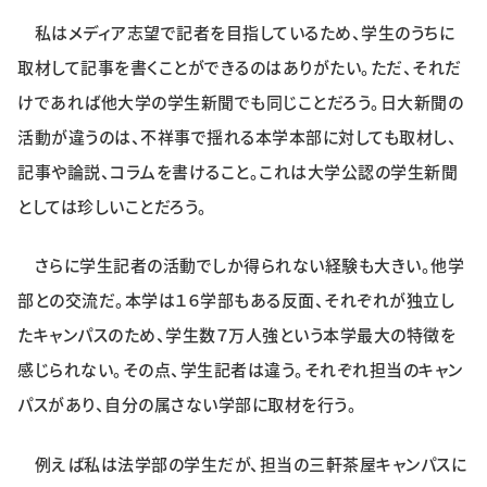
特集・企画
私はメディア志望で記者を目指しているため、学生のうちに
取材して記事を書くことができるのはありがたい。ただ、それだ
イベント
けであれば他大学の学生新聞でも同じことだろう。日大新聞の
活動が違うのは、不祥事で揺れる本学本部に対しても取材し、
購読
日大文芸賞
記事や論説、コラムを書けること。これは大学公認の学生新聞
としては珍しいことだろう。
学生記者募集
お問い合わせ
さらに学生記者の活動でしか得られない経験も大きい。他学
部との交流だ。本学は１６学部もある反面、それぞれが独立し
たキャンパスのため、学生数７万人強という本学最大の特徴を
感じられない。その点、学生記者は違う。それぞれ担当のキャン
パスがあり、自分の属さない学部に取材を行う。
例えば私は法学部の学生だが、担当の三軒茶屋キャンパスに