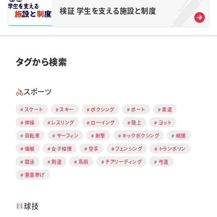
検証 学生を支える施設と制度
タグから検索
スポーツ
スケート
スキー
ボクシング
ボート
柔道
体操
レスリング
ローイング
陸上
ヨット
自転車
サーフィン
射撃
キックボクシング
相撲
端艇
女子相撲
空手
フェンシング
トランポリン
競泳
剣道
馬術
チアリーディング
弓道
重量挙げ
球技