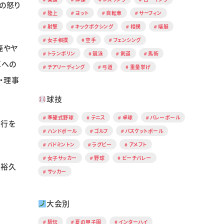
の怒り
陸上
ヨット
自転車
サーフィン
射撃
キックボクシング
相撲
端艇
女子相撲
空手
フェンシング
廃やヤ
トランポリン
競泳
剣道
馬術
革への
チアリーディング
弓道
重量挙げ
・理事
球技
準硬式野球
テニス
卓球
バレーボール
発行を
ハンドボール
ゴルフ
バスケットボール
バドミントン
ラグビー
アメフト
女子サッカー
野球
ビーチバレー
口裕久
サッカー
大会別
駅伝
夏の甲子園
インターハイ