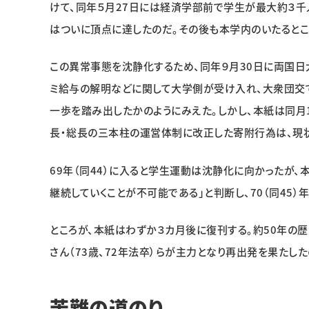
けて、同年５月27日には経済学部前で学生が最大約３千
はついに頂点に達したのだ。その後も本学内のいたるとこ
この異常事態を沈静化するため、同年９月30日に両国
ミ給与の解明などに関して大学側が受け入れ、大衆団交
一歩を踏み出したかのようにみえた。しかし、本紙は同月1
長・総長の三本柱の運営体制に改正した寄附行為は、現
69年（同44）に入ると学生運動は沈静化に向かったが
継続していくことが不可能である」と判断し、70（同45）
ところが、本紙はわずか３カ月後に復刊する。約50年の
さん（73歳、72年法卒）らが主力となり再出発を果たし
苦難の道のり