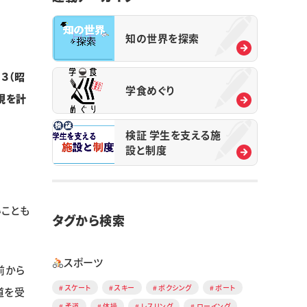
知の世界を探索
３（昭
学食めぐり
現を計
検証 学生を支える施
設と制度
ことも
タグから検索
スポーツ
前から
スケート
スキー
ボクシング
ボート
道を受
柔道
体操
レスリング
ローイング