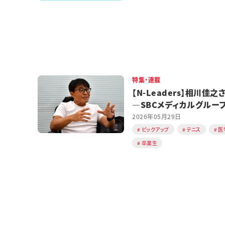
特集・連載
【N-Leaders】相川佳之
―SBCメディカルグルー
ルディングスCEO
2026年05月29日
ピックアップ
テニス
医
卒業生