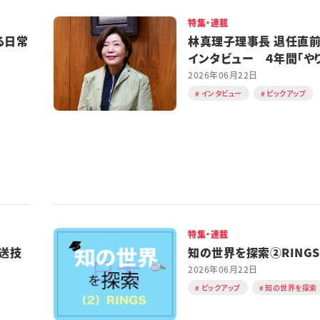
特集・連載
る日常
林真理子理事長 退任直
インタビュー ４年間「や
た」
2026年06月22日
インタビュー
ピックアップ
特集・連載
送技
知の世界を探索②RINGS
2026年06月22日
ピックアップ
知の世界を探索