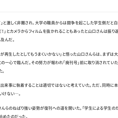
だ」と激しく非難され、大学の職員からは闘争を起こした学生側だと
だ！」とカメラからフィルムを抜かれることもあったと山口さんは振り返
及んだ。
が再生したとしてもうまくいかない」と悟った山口さんらは、まずは
との一心で臨んだ。その努力が報われ「廃刊号」前に取り消されてい
た。
の出来事に執着することは適切ではないと考えていた。ただ、同時に
いけない―。
さんらのねばり強い姿勢が復刊への道を開いた。「学生による学生の
始めたのだった。