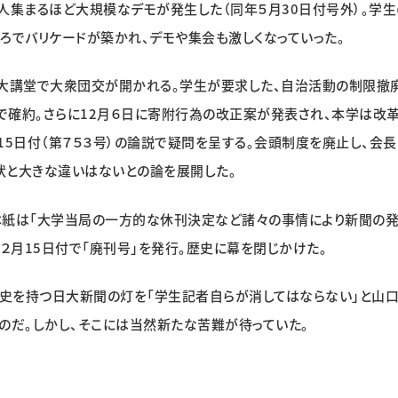
人集まるほど大規模なデモが発生した（同年５月30日付号外）。学生
ろでバリケードが築かれ、デモや集会も激しくなっていった。
日大講堂で大衆団交が開かれる。学生が要求した、自治活動の制限撤
で確約。さらに12月６日に寄附行為の改正案が発表され、本学は改
5日付（第７５３号）の論説で疑問を呈する。会頭制度を廃止し、会長
状と大きな違いはないとの論を展開した。
、本紙は「大学当局の一方的な休刊決定など諸々の事情により新聞の
年２月15日付で「廃刊号」を発行。歴史に幕を閉じかけた。
歴史を持つ日大新聞の灯を「学生記者自らが消してはならない」と山
たのだ。しかし、そこには当然新たな苦難が待っていた。