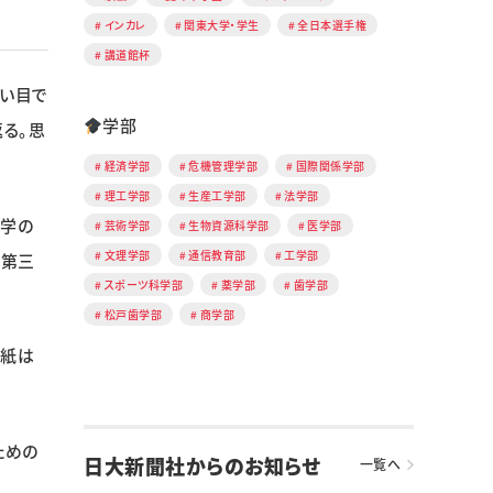
インカレ
関東大学・学生
全日本選手権
講道館杯
白い目で
学部
る。思
経済学部
危機管理学部
国際関係学部
理工学部
生産工学部
法学部
大学の
芸術学部
生物資源科学部
医学部
文理学部
通信教育部
工学部
た第三
スポーツ科学部
薬学部
歯学部
松戸歯学部
商学部
本紙は
ための
日大新聞社からのお知らせ
一覧へ