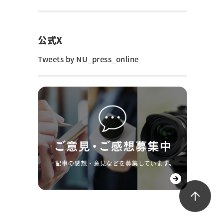
公式X
Tweets by NU_press_online