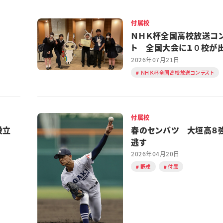
付属校
ＮＨＫ杯全国高校放送コ
ト 全国大会に１０校が
める
2026年07月21日
ＮＨＫ杯全国高校放送コンテスト
付属校
設立
春のセンバツ 大垣高８
逃す
2026年04月20日
野球
付属