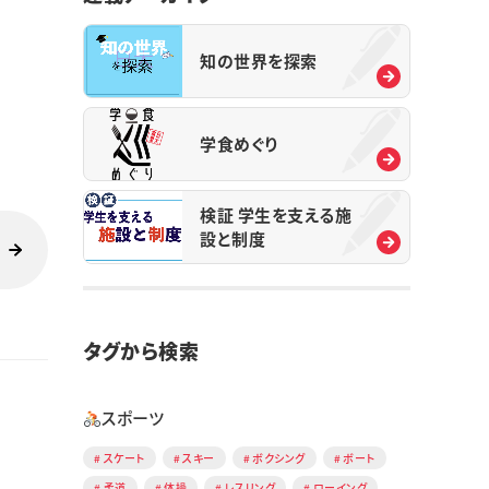
知の世界を探索
学食めぐり
検証 学生を支える施
設と制度
タグから検索
スポーツ
スケート
スキー
ボクシング
ボート
柔道
体操
レスリング
ローイング