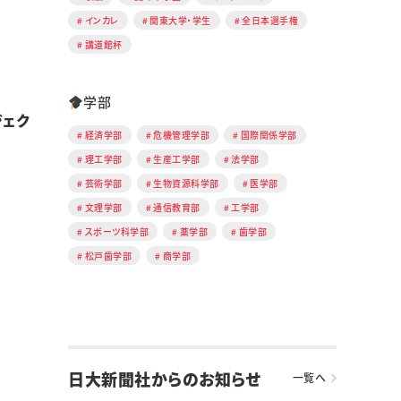
インカレ
関東大学・学生
全日本選手権
講道館杯
学部
ジェク
経済学部
危機管理学部
国際関係学部
理工学部
生産工学部
法学部
芸術学部
生物資源科学部
医学部
文理学部
通信教育部
工学部
スポーツ科学部
薬学部
歯学部
松戸歯学部
商学部
日大新聞社からのお知らせ
一覧へ