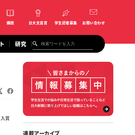
購読
日大文芸賞
学生記者募集
お問い合わせ
ント
研究
に入賞
連載アーカイブ