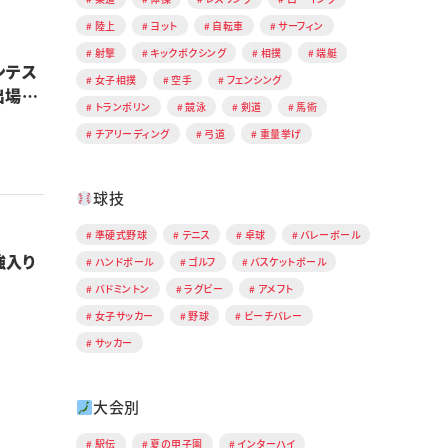
陸上
ヨット
自転車
サーフィン
射撃
キックボクシング
相撲
端艇
ンテス
女子相撲
空手
フェンシング
出場決
トランポリン
競泳
剣道
馬術
チアリーディング
弓道
重量挙げ
球技
準硬式野球
テニス
卓球
バレーボール
強入り
ハンドボール
ゴルフ
バスケットボール
バドミントン
ラグビー
アメフト
女子サッカー
野球
ビーチバレー
サッカー
大会別
駅伝
夏の甲子園
インターハイ