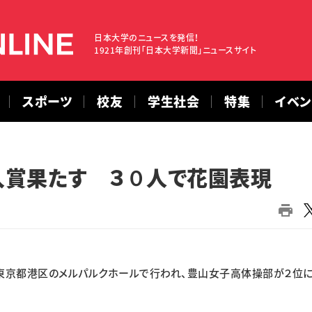
日本大学のニュースを発信！
1921年創刊「日本大学新聞」ニュースサイト
スポーツ
校友
学生社会
特集
イベ
入賞果たす ３０人で花園表現
東京都港区のメルパルクホールで行われ、豊山女子高体操部が２位