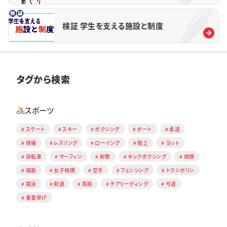
検証 学生を支える施設と制度
タグから検索
スポーツ
スケート
スキー
ボクシング
ボート
柔道
体操
レスリング
ローイング
陸上
ヨット
自転車
サーフィン
射撃
キックボクシング
相撲
端艇
女子相撲
空手
フェンシング
トランポリン
競泳
剣道
馬術
チアリーディング
弓道
重量挙げ