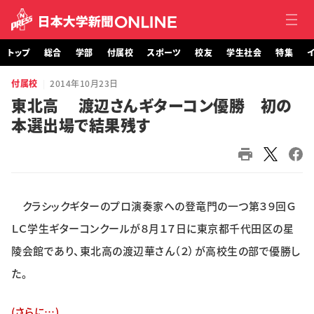
トップ
総合
学部
付属校
スポーツ
校友
学生社会
特集
イ
付属校
2014年10月23日
トップ
東北高 渡辺さんギターコン優勝 初の
本選出場で結果残す
総合
学部・大学院
付属校
クラシックギターのプロ演奏家への登竜門の一つ第３９回Ｇ
スポーツ
ＬＣ学生ギターコンクールが８月１７日に東京都千代田区の星
陵会館であり、東北高の渡辺華さん（２）が高校生の部で優勝し
校友
た。
学生社会
(さらに…)