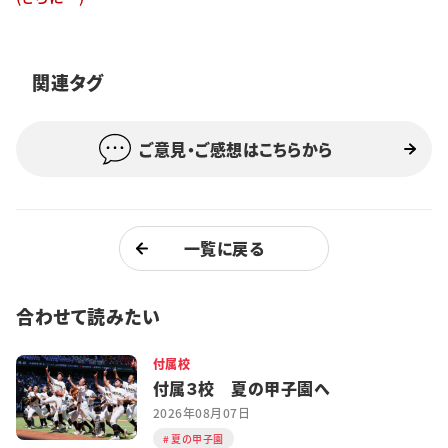
特集・企画
イベント
関連タグ
ご意見・ご感想はこちらから
購読
日大文芸賞
学生記者募集
お問い合わせ
一覧に戻る
合わせて読みたい
付属校
付属３校 夏の甲子園へ
2026年08月07日
夏の甲子園