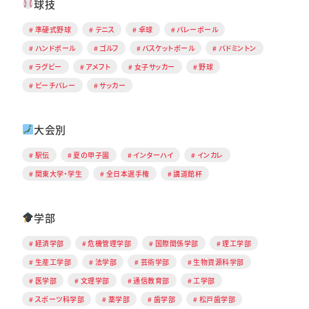
球技
準硬式野球
テニス
卓球
バレーボール
ハンドボール
ゴルフ
バスケットボール
バドミントン
ラグビー
アメフト
女子サッカー
野球
ビーチバレー
サッカー
大会別
駅伝
夏の甲子園
インターハイ
インカレ
関東大学・学生
全日本選手権
講道館杯
学部
経済学部
危機管理学部
国際関係学部
理工学部
生産工学部
法学部
芸術学部
生物資源科学部
医学部
文理学部
通信教育部
工学部
スポーツ科学部
薬学部
歯学部
松戸歯学部