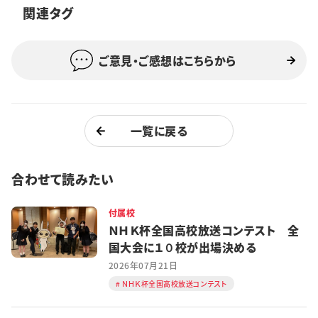
関連タグ
特集・企画
イベント
ご意見・ご感想はこちらから
購読
日大文芸賞
一覧に戻る
学生記者募集
お問い合わせ
合わせて読みたい
付属校
ＮＨＫ杯全国高校放送コンテスト 全
国大会に１０校が出場決める
2026年07月21日
ＮＨＫ杯全国高校放送コンテスト