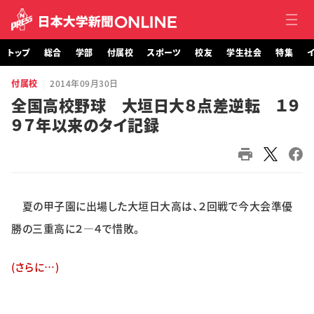
トップ
総合
学部
付属校
スポーツ
校友
学生社会
特集
イ
付属校
2014年09月30日
トップ
全国高校野球 大垣日大８点差逆転 １９
９７年以来のタイ記録
総合
学部・大学院
付属校
夏の甲子園に出場した大垣日大高は、２回戦で今大会準優
スポーツ
勝の三重高に２―４で惜敗。
校友
(さらに…)
学生社会