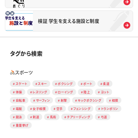
検証 学生を支える施設と制度
タグから検索
スポーツ
スケート
スキー
ボクシング
ボート
柔道
体操
レスリング
ローイング
陸上
ヨット
自転車
サーフィン
射撃
キックボクシング
相撲
端艇
女子相撲
空手
フェンシング
トランポリン
競泳
剣道
馬術
チアリーディング
弓道
重量挙げ