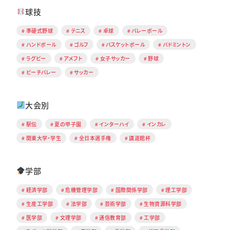
球技
準硬式野球
テニス
卓球
バレーボール
ハンドボール
ゴルフ
バスケットボール
バドミントン
ラグビー
アメフト
女子サッカー
野球
ビーチバレー
サッカー
大会別
駅伝
夏の甲子園
インターハイ
インカレ
関東大学・学生
全日本選手権
講道館杯
学部
経済学部
危機管理学部
国際関係学部
理工学部
生産工学部
法学部
芸術学部
生物資源科学部
医学部
文理学部
通信教育部
工学部