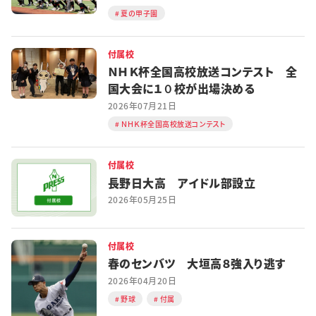
夏の甲子園
付属校
ＮＨＫ杯全国高校放送コンテスト 全
国大会に１０校が出場決める
2026年07月21日
ＮＨＫ杯全国高校放送コンテスト
付属校
長野日大高 アイドル部設立
2026年05月25日
付属校
春のセンバツ 大垣高８強入り逃す
2026年04月20日
野球
付属