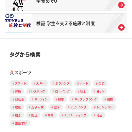
学食めぐり
検証 学生を支える施設と制度
タグから検索
スポーツ
スケート
スキー
ボクシング
ボート
柔道
体操
レスリング
ローイング
陸上
ヨット
自転車
サーフィン
射撃
キックボクシング
相撲
端艇
女子相撲
空手
フェンシング
トランポリン
競泳
剣道
馬術
チアリーディング
弓道
重量挙げ