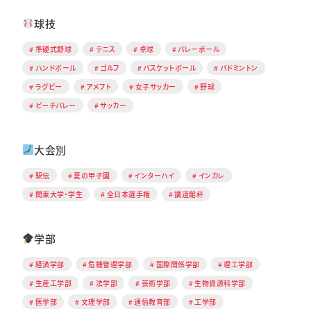
球技
準硬式野球
テニス
卓球
バレーボール
ハンドボール
ゴルフ
バスケットボール
バドミントン
ラグビー
アメフト
女子サッカー
野球
ビーチバレー
サッカー
大会別
駅伝
夏の甲子園
インターハイ
インカレ
関東大学・学生
全日本選手権
講道館杯
学部
経済学部
危機管理学部
国際関係学部
理工学部
生産工学部
法学部
芸術学部
生物資源科学部
医学部
文理学部
通信教育部
工学部