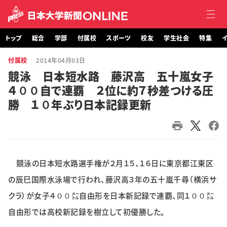
トップ
総合
学部
付属校
スポーツ
校友
学生社会
特集
イ
付属校
2014年04月03日
トップ
競泳 日本短水路 藤沢高 五十嵐女子
４００自で連覇 ２位に約７秒差つける圧
総合
勝 １０年ぶり日本記録更新
学部・大学院
付属校
競泳の日本短水路選手権が２月１５、１６日に東京都江東区
スポーツ
の辰巳国際水泳場で行われ、藤沢高３年の五十嵐千尋（横浜サ
校友
クラ）が女子４００㍍自由形を日本新記録で連覇、同１００㍍
自由形では高校新記録を樹立して初優勝した。
学生社会