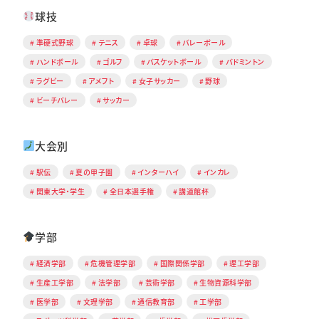
球技
準硬式野球
テニス
卓球
バレーボール
ハンドボール
ゴルフ
バスケットボール
バドミントン
ラグビー
アメフト
女子サッカー
野球
ビーチバレー
サッカー
大会別
駅伝
夏の甲子園
インターハイ
インカレ
関東大学・学生
全日本選手権
講道館杯
学部
経済学部
危機管理学部
国際関係学部
理工学部
生産工学部
法学部
芸術学部
生物資源科学部
医学部
文理学部
通信教育部
工学部