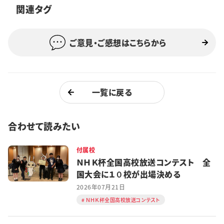
関連タグ
特集・企画
イベント
ご意見・ご感想はこちらから
購読
日大文芸賞
一覧に戻る
学生記者募集
お問い合わせ
合わせて読みたい
付属校
ＮＨＫ杯全国高校放送コンテスト 全
国大会に１０校が出場決める
2026年07月21日
ＮＨＫ杯全国高校放送コンテスト