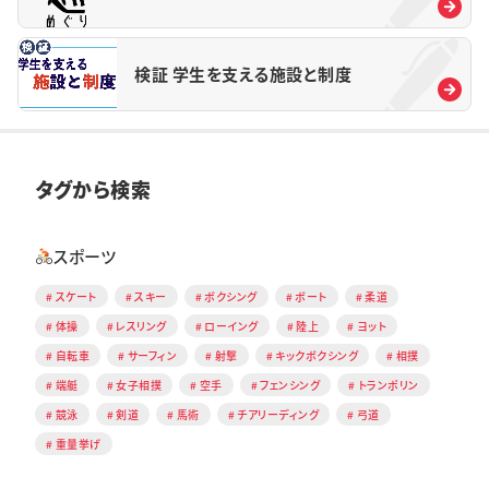
検証 学生を支える施設と制度
タグから検索
スポーツ
スケート
スキー
ボクシング
ボート
柔道
体操
レスリング
ローイング
陸上
ヨット
自転車
サーフィン
射撃
キックボクシング
相撲
端艇
女子相撲
空手
フェンシング
トランポリン
競泳
剣道
馬術
チアリーディング
弓道
重量挙げ