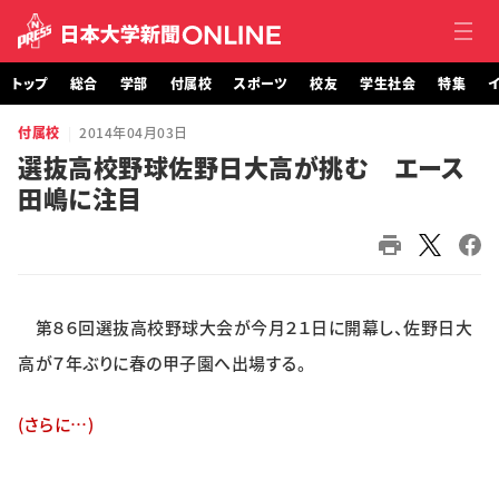
トップ
総合
学部
付属校
スポーツ
校友
学生社会
特集
イ
付属校
2014年04月03日
トップ
選抜高校野球佐野日大高が挑む エース
田嶋に注目
総合
学部・大学院
付属校
第８６回選抜高校野球大会が今月２１日に開幕し、佐野日大
スポーツ
高が７年ぶりに春の甲子園へ出場する。
校友
(さらに…)
学生社会